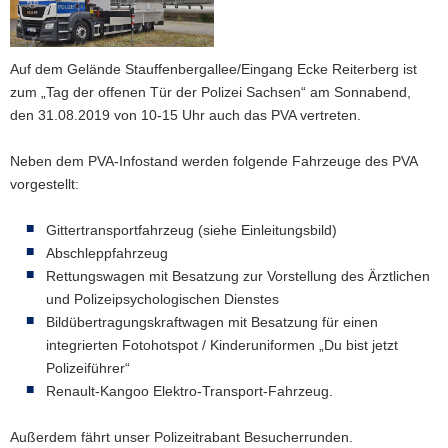
a
v
i
Auf dem Gelände Stauffenbergallee/Eingang Ecke Reiterberg ist
g
zum „Tag der offenen Tür der Polizei Sachsen“ am Sonnabend,
a
den 31.08.2019 von 10-15 Uhr auch das PVA vertreten.
t
i
Neben dem PVA-Infostand werden folgende Fahrzeuge des PVA
o
vorgestellt:
n
Gittertransportfahrzeug (siehe Einleitungsbild)
Abschleppfahrzeug
Rettungswagen mit Besatzung zur Vorstellung des Ärztlichen
und Polizeipsychologischen Dienstes
Bildübertragungskraftwagen mit Besatzung für einen
integrierten Fotohotspot / Kinderuniformen „Du bist jetzt
Polizeiführer“
Renault-Kangoo Elektro-Transport-Fahrzeug.
Außerdem fährt unser Polizeitrabant Besucherrunden.