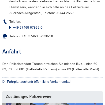
deshalb am besten telefonisch erreichbar. Sollten sie nicht im
a
Dienst sein, wenden Sie sich bitte an das Polizeirevier
v
Auerbach-Klingenthal, Telefon: 03744 2550.
i
g
Telefon:
a
+49 37468 67938-0
t
Telefax:
+49 37468 67938-18
i
o
n
Anfahrt
Den Polizeistandort Treuen erreichen Sie mit den
Bus
-Linien 60,
63, 73 und 601 (Haltestelle Rathaus) sowie 83 (Haltestelle Markt).
Fahrplanauskunft öffentliche Verkehrsmittel
Zuständiges Polizeirevier