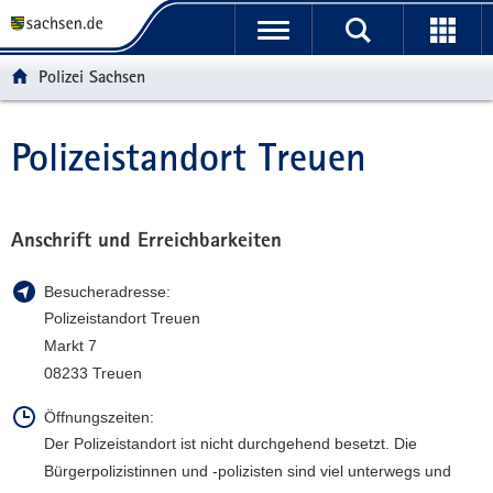
P
P
H
F
o
o
a
o
r
r
u
o
Polizei Sachsen
t
t
p
t
a
a
t
e
l
l
i
r
Polizeistandort Treuen
Hauptinhalt
ü
n
n
-
b
a
h
B
e
v
a
e
r
i
l
r
Anschrift und Erreichbarkeiten
g
g
t
e
r
a
i
Besucheradresse:
e
t
c
Polizeistandort Treuen
i
i
h
Markt 7
f
o
08233 Treuen
e
n
n
Öffnungszeiten:
d
Der Polizeistandort ist nicht durchgehend besetzt. Die
e
Bürgerpolizistinnen und -polizisten sind viel unterwegs und
N