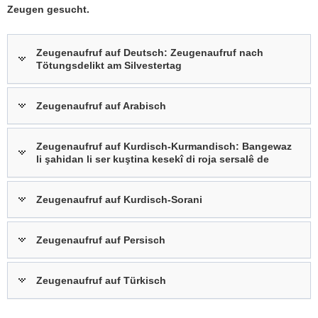
Zeugen gesucht.
a
v
i
Zeugenaufruf auf Deutsch: Zeugenaufruf nach
g
Tötungsdelikt am Silvestertag
a
t
Zeugenaufruf auf Arabisch
i
o
n
Zeugenaufruf auf Kurdisch-Kurmandisch: Bangewaz
li şahidan li ser kuştina kesekî di roja sersalê de
Zeugenaufruf auf Kurdisch-Sorani
Zeugenaufruf auf Persisch
Zeugenaufruf auf Türkisch