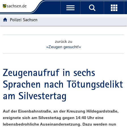
P
P
H
W
F
o
o
a
e
o
r
r
u
i
o
Polizei Sachsen
t
t
p
t
t
a
a
t
e
e
l
l
i
r
r
zurück zu
ü
n
n
e
-
»Zeugen gesucht!«
b
a
h
I
B
e
v
a
n
e
r
i
l
f
r
g
g
t
o
e
Zeugenaufruf in sechs
r
a
r
i
Sprachen nach Tötungsdelikt
e
t
m
c
i
i
a
h
am Silvestertag
f
o
t
e
n
i
n
o
Auf der Eisenbahnstraße, an der Kreuzung Hildegardstraße,
d
n
ereignete sich am Silvestertag gegen 14:40 Uhr eine
e
lebensbedrohliche Auseinandersetzung. Dazu werden nun
N