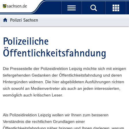
P
P
H
W
F
o
o
a
e
o
r
r
u
i
o
Polizei Sachsen
t
t
p
t
t
a
a
t
e
e
l
l
i
r
r
Polizeiliche
Hauptinhalt
ü
n
n
e
-
Öffentlichkeitsfahndung
b
a
h
I
B
e
v
a
n
e
r
i
l
f
r
Die Pressestelle der Polizeidirektion Leipzig möchte sich mit einigen
g
g
t
o
e
tiefergehenden Gedanken der Öffentlichkeitsfahndung und deren
r
a
r
i
Hintergünden widmen. Die hier abgebildeten Ausführungen richten
e
t
m
c
sich sowohl an Medienvertreter als auch an jeden interessierten,
i
i
a
h
womöglich auch kritischen Leser.
f
o
t
e
n
i
n
o
Als Polizeidirektion Leipzig wollen wir Ihnen zum besseren
d
n
Verständnis die rechtlichen Grundlagen einer
e
Öffentlichkeitsfahndung näher bringen und Ihnen darlegen, warum
N