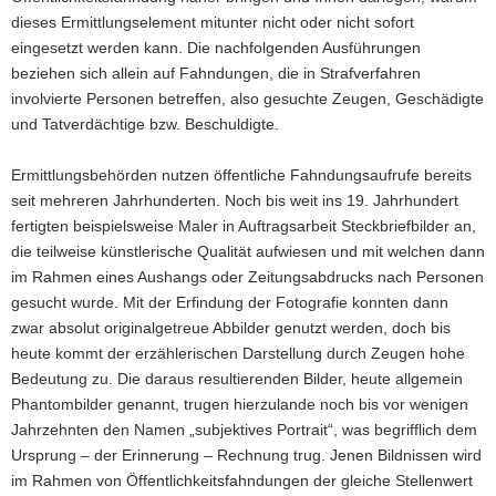
dieses Ermittlungselement mitunter nicht oder nicht sofort
a
eingesetzt werden kann. Die nachfolgenden Ausführungen
v
beziehen sich allein auf Fahndungen, die in Strafverfahren
i
involvierte Personen betreffen, also gesuchte Zeugen, Geschädigte
g
und Tatverdächtige bzw. Beschuldigte.
a
t
Ermittlungsbehörden nutzen öffentliche Fahndungsaufrufe bereits
i
seit mehreren Jahrhunderten. Noch bis weit ins 19. Jahrhundert
o
fertigten beispielsweise Maler in Auftragsarbeit Steckbriefbilder an,
n
die teilweise künstlerische Qualität aufwiesen und mit welchen dann
im Rahmen eines Aushangs oder Zeitungsabdrucks nach Personen
gesucht wurde. Mit der Erfindung der Fotografie konnten dann
zwar absolut originalgetreue Abbilder genutzt werden, doch bis
heute kommt der erzählerischen Darstellung durch Zeugen hohe
Bedeutung zu. Die daraus resultierenden Bilder, heute allgemein
Phantombilder genannt, trugen hierzulande noch bis vor wenigen
Jahrzehnten den Namen „subjektives Portrait“, was begrifflich dem
Ursprung – der Erinnerung – Rechnung trug. Jenen Bildnissen wird
im Rahmen von Öffentlichkeitsfahndungen der gleiche Stellenwert