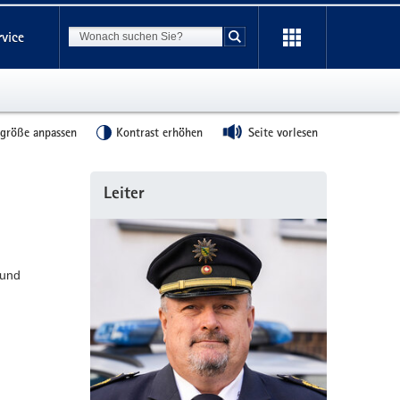
Suchbegriff
rvice
Suche starten
tgröße anpassen
Kontrast erhöhen
Seite vorlesen
Weitere
Leiter
Information
 und