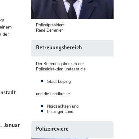
igt
Polizeipräsident
 einem
René Demmler
n der
Betreuungsbereich
Der Betreuungsbereich der
Polizeidirektion umfasst die
Stadt Leipzig
enstadt
und die Landkreise
Nordsachsen und
Leipziger Land.
. Januar
Polizeireviere