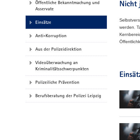
Öffentliche Bekanntmachung und
Nicht 
a
Asservate
v
Selbstvers
i
Einsätze
werden. T
g
Kernbereic
Anti-Korruption
a
Öffentlich
t
Aus der Polizeidirektion
i
o
Videoüberwachung an
n
Kriminalitätsschwerpunkten
Einsä
Polizeiliche Prävention
Berufsberatung der Polizei Leipzig
G
r
o