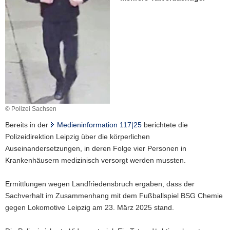
a
v
i
g
a
t
i
o
n
© Polizei Sachsen
Bereits in der
Medieninformation 117|25
berichtete die
Polizeidirektion Leipzig über die körperlichen
Auseinandersetzungen, in deren Folge vier Personen in
Krankenhäusern medizinisch versorgt werden mussten.
Ermittlungen wegen Landfriedensbruch ergaben, dass der
Sachverhalt im Zusammenhang mit dem Fußballspiel BSG Chemie
gegen Lokomotive Leipzig am 23. März 2025 stand.