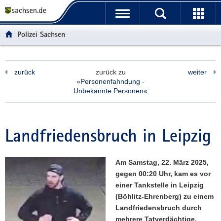
P
P
H
F
o
o
a
o
r
r
u
o
Polizei Sachsen
t
t
p
t
a
a
t
e
l
l
i
r
zurück
zurück zu
weiter
ü
n
n
-
»Personenfahndung -
b
a
h
B
Unbekannte Personen«
e
v
a
e
r
i
l
r
g
g
t
e
Landfriedensbruch in Leipzig
r
a
i
e
t
c
i
i
h
Am Samstag, 22. März 2025,
f
o
gegen 00:20 Uhr, kam es vor
e
n
einer Tankstelle in Leipzig
n
(Böhlitz-Ehrenberg) zu einem
d
Landfriedensbruch durch
e
mehrere Tatverdächtige.
N