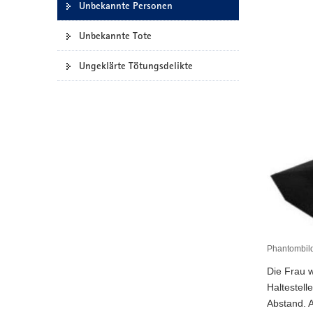
Unbekannte Personen
a
v
Unbekannte Tote
i
g
Ungeklärte Tötungsdelikte
a
t
i
o
n
Phantombil
Die Frau 
Haltestell
Abstand. A