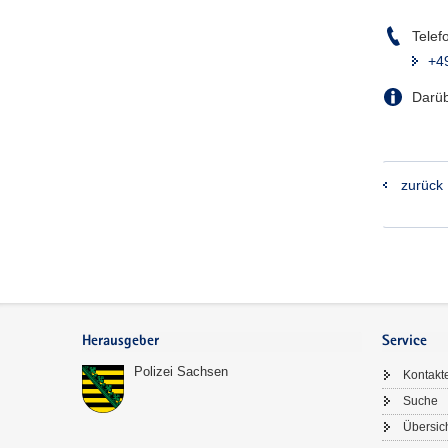
Telef
+4
Darüb
zurück
Footer-
Bereich
Herausgeber
Service
Polizei Sachsen
Kontakt
Suche
Übersic