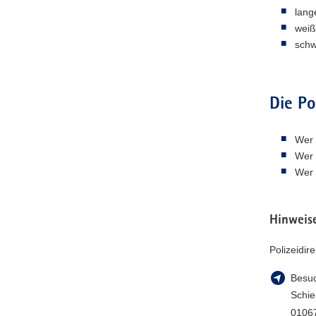
lang
weiß
schw
Die Po
Wer 
Wer 
Wer 
Hinweise
Polizeidir
Besuc
Schi
0106