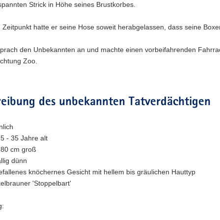
pannten Strick in Höhe seines Brustkorbes.
 Zeitpunkt hatte er seine Hose soweit herabgelassen, dass seine Boxe
sprach den Unbekannten an und machte einen vorbeifahrenden Fahrradf
ichtung Zoo.
reibung des unbekannten Tatverdächtigen
lich
25 - 35 Jahre alt
180 cm groß
ällig dünn
efallenes knöchernes Gesicht mit hellem bis gräulichen Hauttyp
elbrauner 'Stoppelbart'
g: