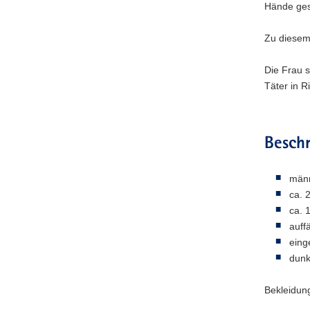
Hände ges
Zu diesem
Die Frau 
Täter in R
Besch
männ
ca. 
ca. 
auff
eing
dunk
Bekleidun