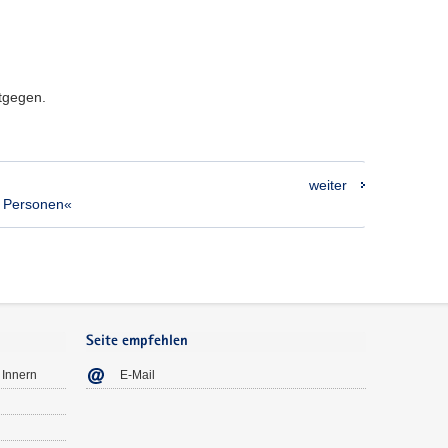
ntgegen.
weiter
 Personen«
Seite empfehlen
 Innern
E-Mail