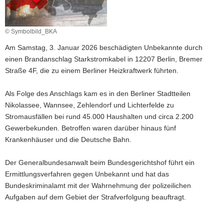
a
v
© Symbolbild_BKA
i
g
Am Samstag, 3. Januar 2026 beschädigten Unbekannte durch
a
einen Brandanschlag Starkstromkabel in 12207 Berlin, Bremer
t
Straße 4F, die zu einem Berliner Heizkraftwerk führten.
i
o
Als Folge des Anschlags kam es in den Berliner Stadtteilen
n
Nikolassee, Wannsee, Zehlendorf und Lichterfelde zu
Stromausfällen bei rund 45.000 Haushalten und circa 2.200
Gewerbekunden. Betroffen waren darüber hinaus fünf
Krankenhäuser und die Deutsche Bahn.
Der Generalbundesanwalt beim Bundesgerichtshof führt ein
Ermittlungsverfahren gegen Unbekannt und hat das
Bundeskriminalamt mit der Wahrnehmung der polizeilichen
Aufgaben auf dem Gebiet der Strafverfolgung beauftragt.