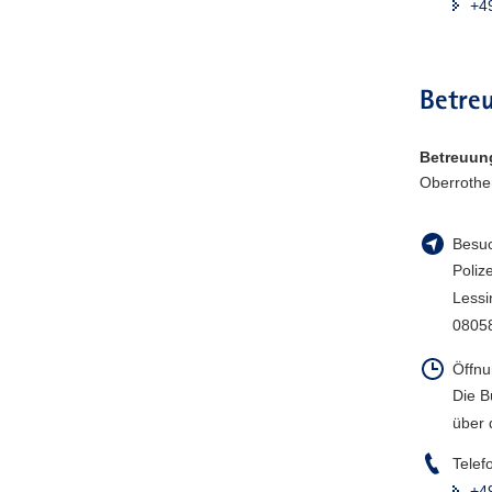
+4
a
v
i
Betreu
g
a
t
Betreuun
i
Oberrothe
o
n
Besuc
Poliz
Lessi
0805
Öffnu
Die B
über 
Telef
+4