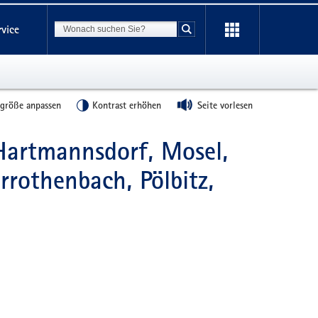
Suchbegriff
rvice
Suche starten
tgröße anpassen
Kontrast erhöhen
Seite vorlesen
 Hartmannsdorf, Mosel,
rothenbach, Pölbitz,