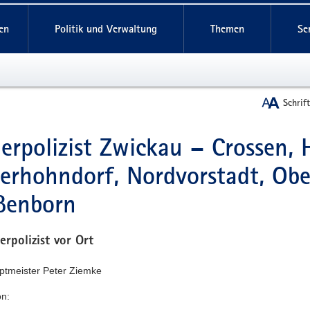
reifende
en
Politik und Verwaltung
Themen
Se
Schrif
erpolizist Zwickau – Crossen,
t
erhohndorf, Nordvorstadt, Ober
ßenborn
erpolizist vor Ort
uptmeister Peter Ziemke
on: