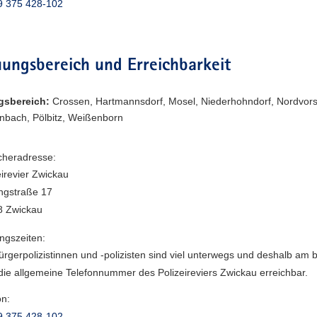
9 375 428-102
ungsbereich und Erreichbarkeit
gsbereich:
Crossen, Hartmannsdorf, Mosel, Niederhohndorf, Nordvors
nbach, Pölbitz, Weißenborn
heradresse:
eirevier Zwickau
ngstraße 17
8 Zwickau
ngszeiten:
ürgerpolizistinnen und -polizisten sind viel unterwegs und deshalb am 
die allgemeine Telefonnummer des Polizeireviers Zwickau erreichbar.
on:
9 375 428-102