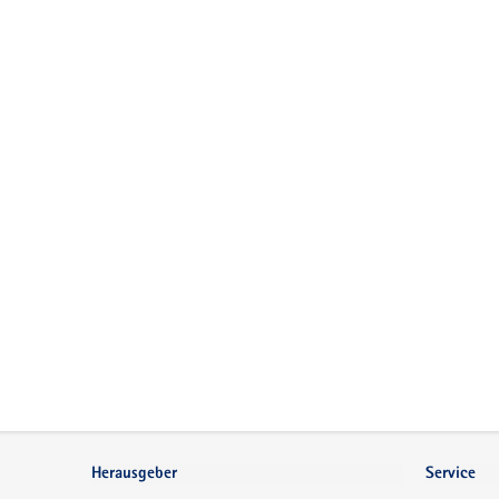
Footer-
Bereich
Herausgeber
Service