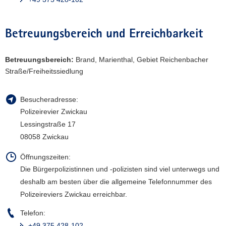
a
v
Betreuungsbereich und Erreichbarkeit
i
g
a
Betreuungsbereich:
Brand, Marienthal, Gebiet Reichenbacher
t
Straße/Freiheitssiedlung
i
o
Besucheradresse:
n
Polizeirevier Zwickau
Lessingstraße 17
08058 Zwickau
Öffnungszeiten:
Die Bürgerpolizistinnen und -polizisten sind viel unterwegs und
deshalb am besten über die allgemeine Telefonnummer des
Polizeireviers Zwickau erreichbar.
Telefon:
+49 375 428-102