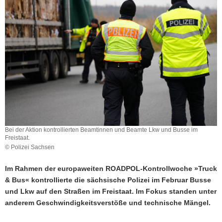
a
v
i
g
a
t
i
o
n
Bei der Aktion kontrollierten Beamtinnen und Beamte Lkw und Busse im
Freistaat.
© Polizei Sachsen
Im Rahmen der europaweiten ROADPOL-Kontrollwoche »Truck
& Bus« kontrollierte die sächsische Polizei im Februar Busse
und Lkw auf den Straßen im Freistaat. Im Fokus standen unter
anderem Geschwindigkeitsverstöße und technische Mängel.