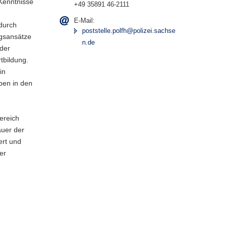
 Kenntnisse
+49 35891 46-2111
E-Mail:
adurch
poststelle.polfh@polizei.sachse
ngsansätze
n.de
der
tbildung.
in
aben in den
ereich
auer der
ert und
er