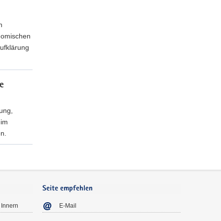
h
onomischen
ufklärung
e
rung,
 im
n.
Seite empfehlen
 Innern
E-Mail