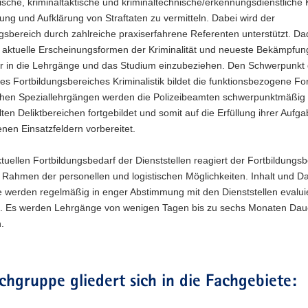
ische, kriminaltaktische und kriminaltechnische/erkennungsdienstliche
ung und Aufklärung von Straftaten zu vermitteln. Dabei wird der
gsbereich durch zahlreiche praxiserfahrene Referenten unterstützt. D
s, aktuelle Erscheinungsformen der Kriminalität und neueste Bekämpfu
ar in die Lehrgänge und das Studium einzubeziehen. Den Schwerpunkt 
des Fortbildungsbereiches Kriminalistik bildet die funktionsbezogene For
ichen Speziallehrgängen werden die Polizeibeamten schwerpunktmäßig 
en Deliktbereichen fortgebildet und somit auf die Erfüllung ihrer Aufg
nen Einsatzfeldern vorbereitet.
tuellen Fortbildungsbedarf der Dienststellen reagiert der Fortbildungsb
 Rahmen der personellen und logistischen Möglichkeiten. Inhalt und D
 werden regelmäßig in enger Abstimmung mit den Dienststellen evalui
. Es werden Lehrgänge von wenigen Tagen bis zu sechs Monaten Dau
.
chgruppe gliedert sich in die Fachgebiete: