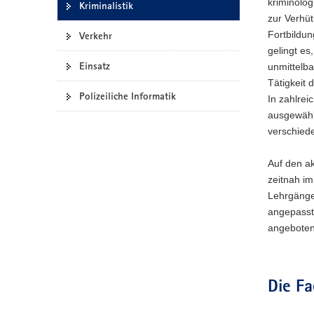
kriminolog
Kriminalistik
a
zur Verhüt
v
Fortbildun
Verkehr
i
gelingt e
g
Einsatz
unmittelb
a
Tätigkeit 
Polizeiliche Informatik
t
In zahlre
i
ausgewählt
o
verschiede
n
Auf den ak
zeitnah im
Lehrgänge
angepasst
angeboten
Die Fa