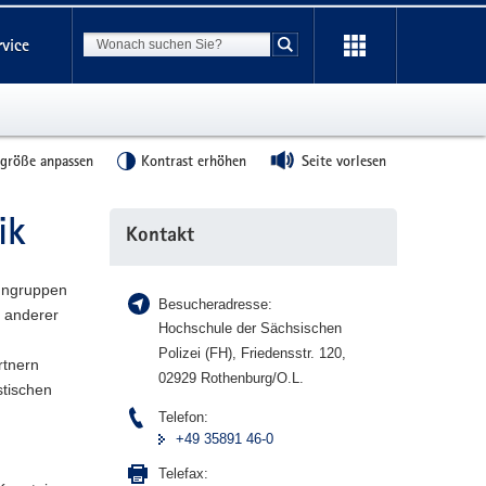
Suchbegriff
rvice
Suche starten
tgröße anpassen
Kontrast erhöhen
Seite vorlesen
ik
Weitere
Kontakt
Information
ahngruppen
Besucheradresse:
h anderer
Hochschule der Sächsischen
Polizei (FH), Friedensstr. 120,
rtnern
02929 Rothenburg/O.L.
stischen
Telefon:
+49 35891 46-0
Telefax: