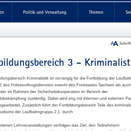
reifende
en
Politik und Verwaltung
Themen
Se
Schrif
bildungsbereich 3 - Kriminalist
t
ldungsbereich Kriminalistik ist vorrangig für die Fortbildung der Laufb
2 des Polizeivollzugsdienstes sowohl des Freistaates Sachsen als auc
der im Rahmen der Sicherheitskooperation im Bereich der
ätsbekämpfung zuständig. Dabei wird eng mit internen und externen Pa
arbeitet. Zusätzlich führt der Fortbildungsbereich Teile des kriminali
tudiums der Laufbahngruppe 2.1. durch.
otenen Lehrveranstaltungen verfolgen das Ziel, den Teilnehmern