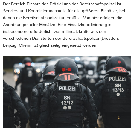
Der Bereich Einsatz des Präsidiums der Bereitschaftspolizei ist
a
Service- und Koordinierungsstelle für alle größeren Einsätze, bei
v
denen die Bereitschaftspolizei unterstützt. Von hier erfolgen die
i
Anordnungen aller Einsätze. Eine Einsatzkoordinierung ist
g
insbesondere erforderlich, wenn Einsatzkräfte aus den
a
verschiedenen Dienstorten der Bereitschaftspolizei (Dresden,
t
Leipzig, Chemnitz) gleichzeitig eingesetzt werden.
i
o
n