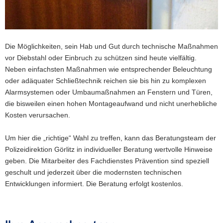
a
v
i
g
Die Möglichkeiten, sein Hab und Gut durch technische Maßnahmen
a
vor Diebstahl oder Einbruch zu schützen sind heute vielfältig.
t
Neben einfachsten Maßnahmen wie entsprechender Beleuchtung
i
oder adäquater Schließtechnik reichen sie bis hin zu komplexen
o
Alarmsystemen oder Umbaumaßnahmen an Fenstern und Türen,
n
die bisweilen einen hohen Montageaufwand und nicht unerhebliche
Kosten verursachen.
Um hier die „richtige“ Wahl zu treffen, kann das Beratungsteam der
Polizeidirektion Görlitz in individueller Beratung wertvolle Hinweise
geben. Die Mitarbeiter des Fachdienstes Prävention sind speziell
geschult und jederzeit über die modernsten technischen
Entwicklungen informiert. Die Beratung erfolgt kostenlos.