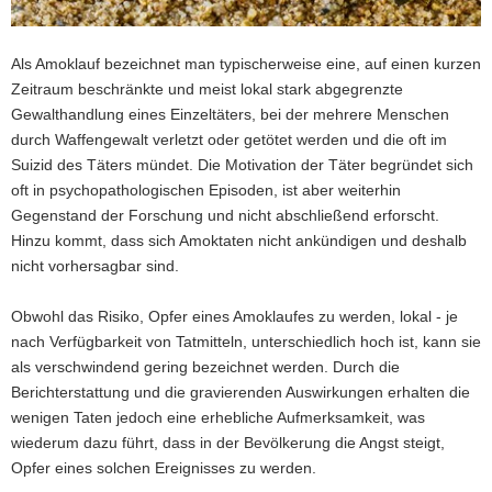
a
v
Als Amoklauf bezeichnet man typischerweise eine, auf einen kurzen
i
Zeitraum beschränkte und meist lokal stark abgegrenzte
g
Gewalthandlung eines Einzeltäters, bei der mehrere Menschen
a
durch Waffengewalt verletzt oder getötet werden und die oft im
t
Suizid des Täters mündet. Die Motivation der Täter begründet sich
i
oft in psychopathologischen Episoden, ist aber weiterhin
o
Gegenstand der Forschung und nicht abschließend erforscht.
n
Hinzu kommt, dass sich Amoktaten nicht ankündigen und deshalb
nicht vorhersagbar sind.
Obwohl das Risiko, Opfer eines Amoklaufes zu werden, lokal - je
nach Verfügbarkeit von Tatmitteln, unterschiedlich hoch ist, kann sie
als verschwindend gering bezeichnet werden. Durch die
Berichterstattung und die gravierenden Auswirkungen erhalten die
wenigen Taten jedoch eine erhebliche Aufmerksamkeit, was
wiederum dazu führt, dass in der Bevölkerung die Angst steigt,
Opfer eines solchen Ereignisses zu werden.