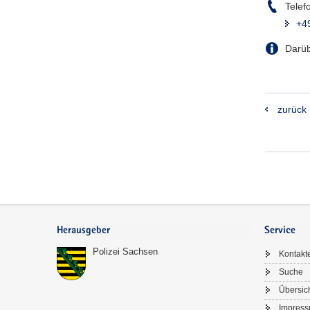
Telef
+4
Darüb
zurück
Footer-
Bereich
Herausgeber
Service
Polizei Sachsen
Kontakt
Suche
Übersic
Impres