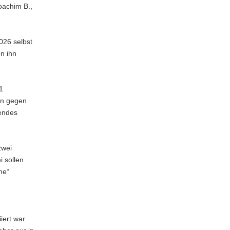
oachim B.,
026 selbst
n ihn
1
en gegen
gendes
zwei
 sollen
he“
iert war.