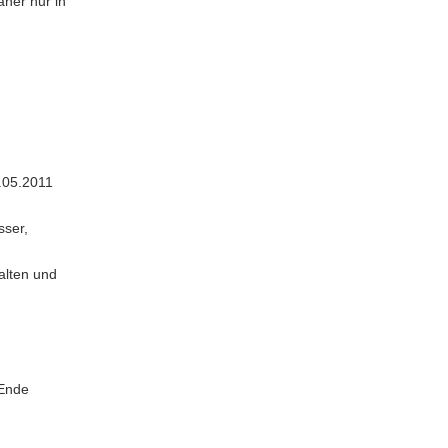
aher nur in
.05.2011
sser,
alten und
 Ende