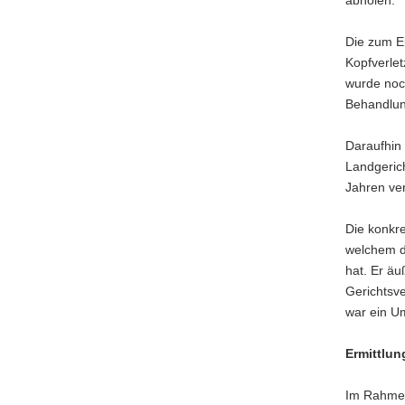
abholen.
Die zum Ei
Kopfverle
wurde noch
Behandlun
Daraufhin
Landgerich
Jahren veru
Die konkre
welchem di
hat. Er äu
Gerichtsv
war ein U
Ermittlu
Im Rahmen