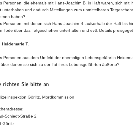
es Personen, die ehemals mit Hans-Joachim B. in Haft waren, sich mit 
at unterhalten und dadurch Mitteilungen zum unmittelbaren Tatgescheh
mmen haben?
es Personen, mit denen sich Hans-Joachim B. außerhalb der Haft bis hi
m Tode über das Tatgeschehen unterhalten und evtl. Details preisgege
 Heidemarie T.
es Personen aus dem Umfeld der ehemaligen Lebensgefährtin Heidemar
über denen sie sich zu der Tat ihres Lebensgefährten äußerte?
 richten Sie bitte an
lizeiinspektion Görlitz, Mordkommission
heradresse:
d-Schiedt-Straße 2
 Görlitz