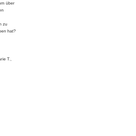
ihm über
en
n zu
ben hat?
ie T.,