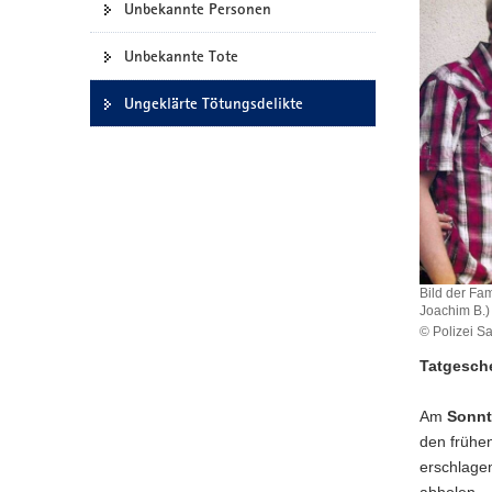
Unbekannte Personen
a
v
Unbekannte Tote
i
g
Ungeklärte Tötungsdelikte
a
t
i
o
n
Bild der Fami
Joachim B.
© Polizei S
Tatgesch
Am
Sonnt
den frühen
erschlage