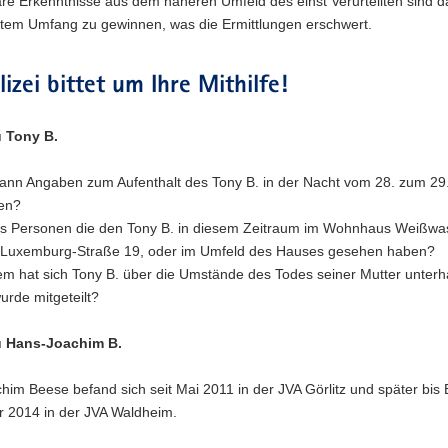
re Erkenntnisse aus dem näheren Umfeld des einst Verurteilten sind d
tem Umfang zu gewinnen, was die Ermittlungen erschwert.
lizei bittet um Ihre Mithilfe!
 Tony B.
ann Angaben zum Aufenthalt des Tony B. in der Nacht vom 28. zum 29
en?
es Personen die den Tony B. in diesem Zeitraum im Wohnhaus Weißwa
Luxemburg-Straße 19, oder im Umfeld des Hauses gesehen haben?
em hat sich Tony B. über die Umstände des Todes seiner Mutter unterh
urde mitgeteilt?
u Hans-Joachim B.
im Beese befand sich seit Mai 2011 in der JVA Görlitz und später bis
 2014 in der JVA Waldheim.