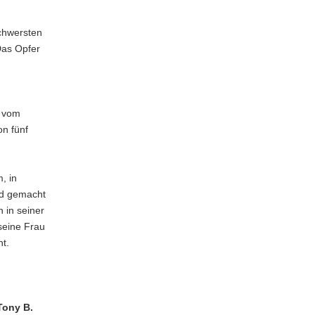
schwersten
Das Opfer
r vom
on fünf
, in
nd gemacht
 in seiner
seine Frau
t.
Tony B.