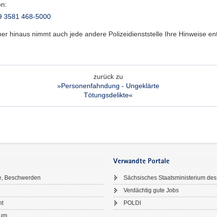
on:
9 3581 468-5000
er hinaus nimmt auch jede andere Polizeidienststelle Ihre Hinweise e
zurück zu
»Personenfahndung - Ungeklärte
Tötungsdelikte«
Verwandte Portale
e, Beschwerden
Sächsisches Staatsministerium des
Verdächtig gute Jobs
ht
POLDI
sum