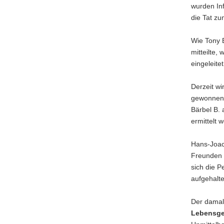
wurden In
die Tat z
Wie Tony 
mitteilte,
eingeleitet
Derzeit w
gewonnen 
Bärbel B. 
ermittelt 
Hans-Joach
Freunden i
sich die P
aufgehalte
Der damals
Lebensgef