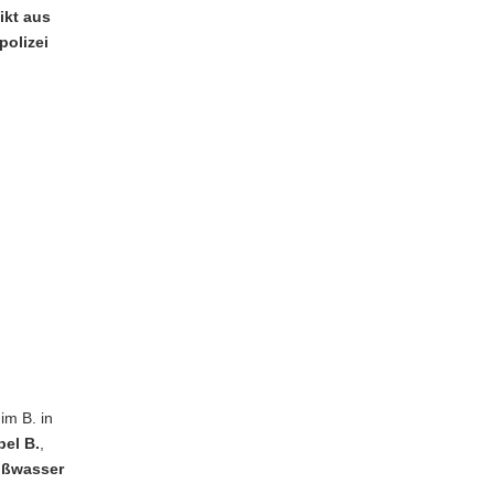
ikt aus
polizei
im B. in
bel B.
,
ißwasser