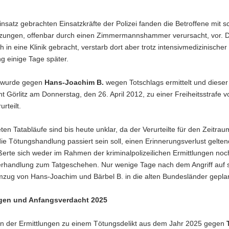
nsatz gebrachten Einsatzkräfte der Polizei fanden die Betroffene mit 
tzungen, offenbar durch einen Zimmermannshammer verursacht, vor. 
 in eine Klinik gebracht, verstarb dort aber trotz intensivmedizinischer
g einige Tage später.
 wurde gegen
Hans-Joachim B.
wegen Totschlags ermittelt
und diese
t Görlitz am Donnerstag, den 26. April 2012, zu einer Freiheitsstrafe v
rteilt.
ten Tatabläufe sind bis heute unklar, da der Verurteilte für den Zeitraum
e Tötungshandlung passiert sein soll, einen Erinnerungsverlust gelte
ßerte sich weder im Rahmen der kriminalpolizeilichen Ermittlungen noch
erhandlung zum Tatgeschehen. Nur wenige Tage nach dem Angriff auf 
mzug von Hans-Joachim und Bärbel B. in die alten Bundesländer geplan
ngen und Anfangsverdacht 2025
 der Ermittlungen zu einem Tötungsdelikt aus dem Jahr 2025 gegen