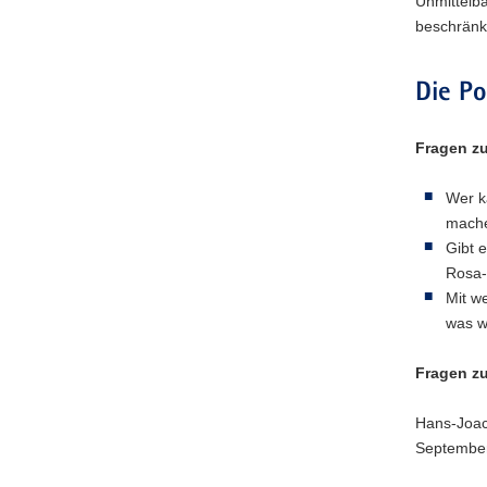
Unmittelba
beschränk
Die Po
Fragen zu
Wer k
mach
Gibt 
Rosa-
Mit w
was w
Fragen z
Hans-Joach
September