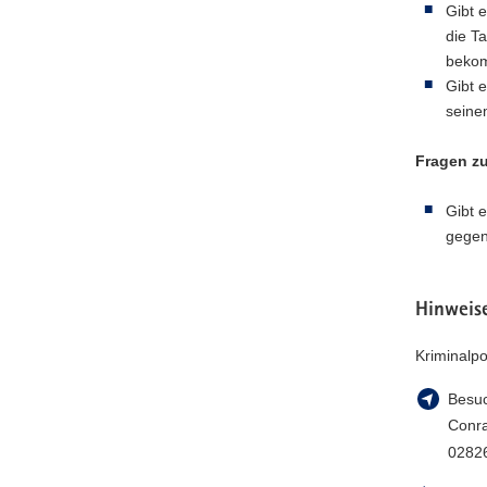
Gibt 
die T
beko
Gibt 
seine
Fragen zu
Gibt 
gegen
Hinweise
Kriminalpo
Besuc
Conra
02826