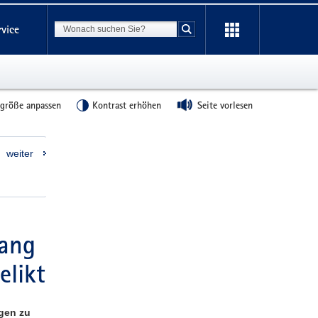
Suchbegriff
rvice
Suche starten
tgröße anpassen
Kontrast erhöhen
Seite vorlesen
Weitere
weiter
Information
ang
elikt
gen zu