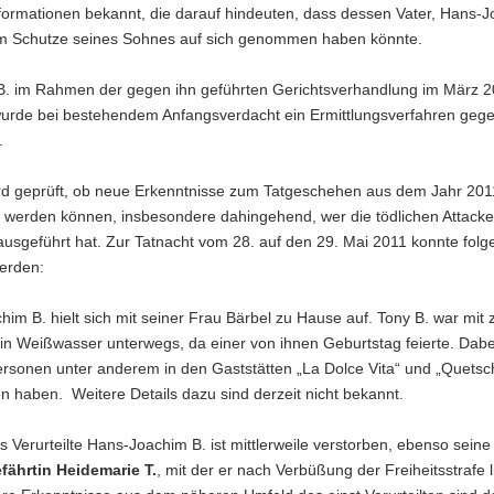
formationen bekannt, die darauf hindeuten, dass dessen Vater, Hans-J
um Schutze seines Sohnes auf sich genommen haben könnte.
B. im Rahmen der gegen ihn geführten Gerichtsverhandlung im März 2
 wurde bei bestehendem Anfangsverdacht ein Ermittlungsverfahren gege
.
ird geprüft, ob neue Erkenntnisse zum Tatgeschehen aus dem Jahr 201
werden können, insbesondere dahingehend, wer die tödlichen Attack
ausgeführt hat. Zur Tatnacht vom 28. auf den 29. Mai 2011 konnte fol
werden:
im B. hielt sich mit seiner Frau Bärbel zu Hause auf. Tony B. war mit 
n Weißwasser unterwegs, da einer von ihnen Geburtstag feierte. Dabei
ersonen unter anderem in den Gaststätten „La Dolce Vita“ und „Quetsc
n haben. Weitere Details dazu sind derzeit nicht bekannt.
 Verurteilte Hans-Joachim B. ist mittlerweile verstorben, ebenso seine
ährtin Heidemarie T.
, mit der er nach Verbüßung der Freiheitsstrafe li