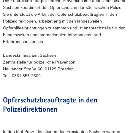
Die Zentralstelle für polizeiliche Prävention im Landeskriminalamt
a
Sachsen koordiniert den Opferschutz in der sächsischen Polizei.
v
Sie unterstützt die Arbeit der Opferschutzbeauftragten in den
i
Polizeidirektionen, arbeitet eng mit den landesweiten
g
Opferhilfeeinrichtungen zusammen und ist Ansprechstelle für den
a
bundesweiten und internationalen Informations- und
t
Erfahrungsaustausch.
i
o
Landeskriminalamt Sachsen
n
Zentralstelle für polizeiliche Prävention
Neuländer Straße 60, 01129 Dresden
Tel.: 0351 855-2309
Opferschutzbeauftragte in den
Polizeidirektionen
In den fünf Polizeidirektionen des Freistaates Sachsen wurden