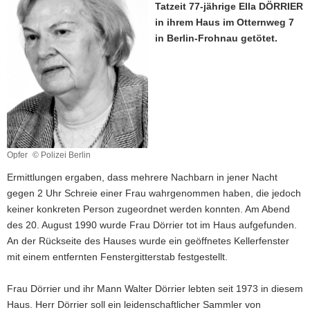
Tatzeit 77-jährige Ella DÖRRIER
a
in ihrem Haus im Otternweg 7
v
in Berlin-Frohnau getötet.
i
g
a
t
i
o
n
Opfer
© Polizei Berlin
Ermittlungen ergaben, dass mehrere Nachbarn in jener Nacht
gegen 2 Uhr Schreie einer Frau wahrgenommen haben, die jedoch
keiner konkreten Person zugeordnet werden konnten. Am Abend
des 20. August 1990 wurde Frau Dörrier tot im Haus aufgefunden.
An der Rückseite des Hauses wurde ein geöffnetes Kellerfenster
mit einem entfernten Fenstergitterstab festgestellt.
Frau Dörrier und ihr Mann Walter Dörrier lebten seit 1973 in diesem
Haus. Herr Dörrier soll ein leidenschaftlicher Sammler von