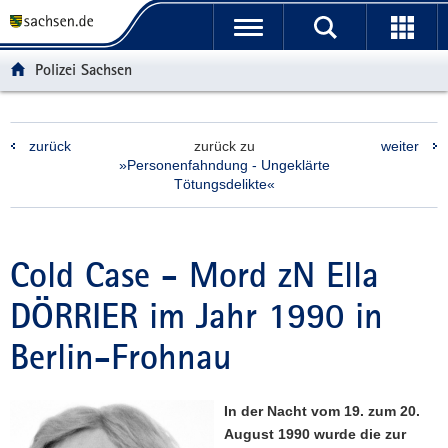
P
P
H
F
o
o
a
o
r
r
u
o
Polizei Sachsen
t
t
p
t
a
a
t
e
l
l
i
r
zurück
zurück zu
weiter
ü
n
n
-
»Personenfahndung - Ungeklärte
b
a
h
B
Tötungsdelikte«
e
v
a
e
r
i
l
r
g
g
t
e
Cold Case - Mord zN Ella
r
a
i
e
t
c
DÖRRIER im Jahr 1990 in
i
i
h
f
o
Berlin-Frohnau
e
n
n
d
In der Nacht vom 19. zum 20.
e
August 1990 wurde die zur
N