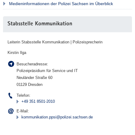
Medieninformationen der Polizei Sachsen im Überblick
a
v
Weitere
i
Stabsstelle Kommunikation
Information
g
a
t
Leiterin Stabsstelle Kommunikation | Polizeisprecherin
i
Kirstin Ilga
o
n
Besucheradresse:
Polizeipräsidium für Service und IT
Neuländer Straße 60
01129 Dresden
Telefon:
+49 351 8501-2010
E-Mail:
kommunikation.ppsi@polizei.sachsen.de