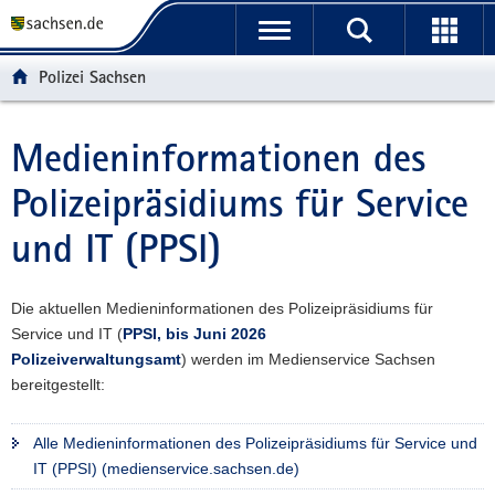
P
P
H
W
F
o
o
a
e
o
r
r
u
i
o
Polizei Sachsen
t
t
p
t
t
a
a
t
e
e
l
l
i
r
r
Medieninformationen des
Hauptinhalt
ü
n
n
e
-
Polizeipräsidiums für Service
b
a
h
I
B
e
v
a
n
e
und IT (PPSI)
r
i
l
f
r
g
g
t
o
e
r
a
r
i
Die aktuellen Medieninformationen des Polizeipräsidiums für
e
t
m
c
Service und IT (
PPSI, bis Juni 2026
i
i
a
h
Polizeiverwaltungsamt
) werden im Medienservice Sachsen
f
o
t
bereitgestellt:
e
n
i
n
o
d
n
Alle Medieninformationen des Polizeipräsidiums für Service und
e
IT (PPSI) (medienservice.sachsen.de)
N