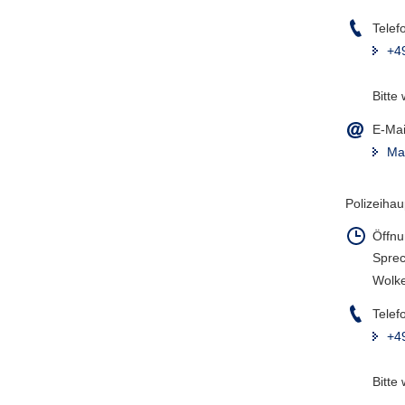
a
Telef
v
+4
i
g
Bitte
a
t
E-Mai
i
Ma
o
n
Polizeihau
Öffnu
Sprec
Wolke
Telef
+4
Bitte