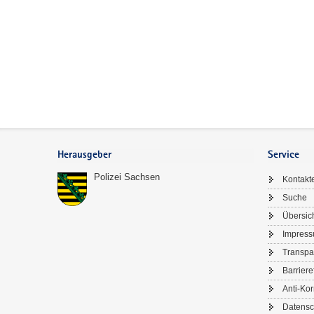
Footer-
Bereich
Herausgeber
Service
Polizei Sachsen
Kontakt
Suche
Übersic
Impres
Transpa
Barriere
Anti-Kor
Datensc