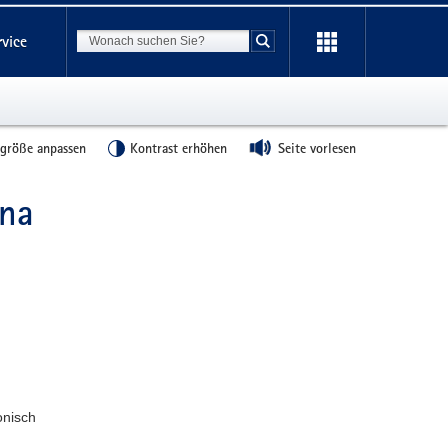
Suchbegriff
rvice
Suche starten
tgröße anpassen
Kontrast erhöhen
Seite vorlesen
hna
onisch