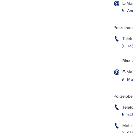
E-Mai
An
Polizeihau
Telef
+4
Bitte
E-Mai
Ma
Polizeiobe
Telef
+4
Mobil
01