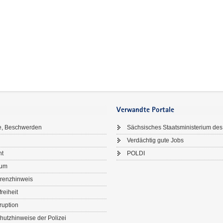
Verwandte Portale
e, Beschwerden
Sächsisches Staatsministerium des
Verdächtig gute Jobs
ht
POLDI
sum
renzhinweis
freiheit
ruption
hutzhinweise der Polizei