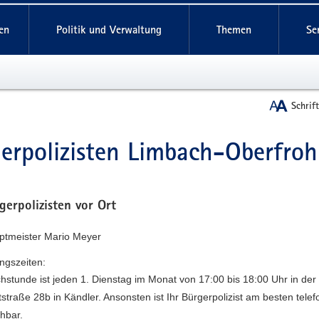
reifende
en
Politik und Verwaltung
Themen
Se
Schrif
erpolizisten Limbach-Oberfro
t
gerpolizisten vor Ort
uptmeister Mario Meyer
ngszeiten:
hstunde ist jeden 1. Dienstag im Monat von 17:00 bis 18:00 Uhr in der
straße 28b in Kändler. Ansonsten ist Ihr Bürgerpolizist am besten telef
chbar.