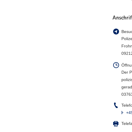
Anschrif
Besuc
Poliz
Frohn
0921
Öffnu
Der P
poliz
gerad
03763
Telef
+4
Telef