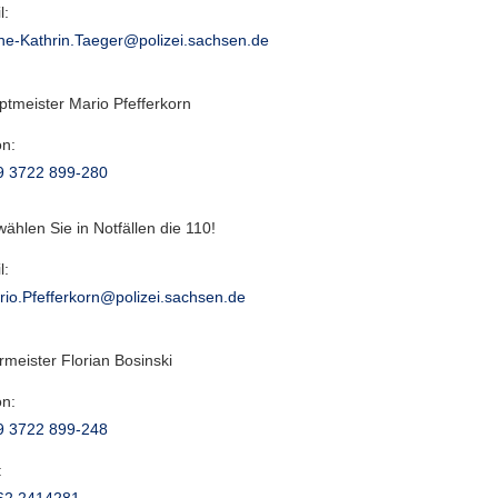
l:
ne-Kathrin.Taeger@polizei.sachsen.de
ptmeister Mario Pfefferkorn
on:
9 3722 899-280
 wählen Sie in Notfällen die 110!
l:
rio.Pfefferkorn@polizei.sachsen.de
rmeister Florian Bosinski
on:
9 3722 899-248
:
62 2414281