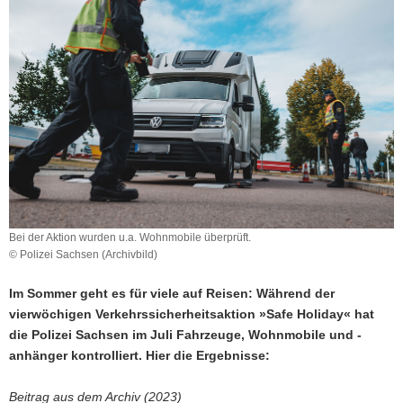
a
v
i
g
a
t
i
o
n
Bei der Aktion wurden u.a. Wohnmobile überprüft.
© Polizei Sachsen (Archivbild)
Im Sommer geht es für viele auf Reisen: Während der
vierwöchigen Verkehrssicherheitsaktion »Safe Holiday« hat
die Polizei Sachsen im Juli Fahrzeuge, Wohnmobile und -
anhänger kontrolliert. Hier die Ergebnisse:
Beitrag aus dem Archiv (2023)