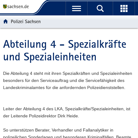
P
P
H
W
F
o
o
a
e
o
r
r
u
i
o
Polizei Sachsen
t
t
p
t
t
a
a
t
e
e
l
l
i
r
r
Abteilung 4 - Spezialkräfte
Hauptinhalt
ü
n
n
e
-
und Spezialeinheiten
b
a
h
I
B
e
v
a
n
e
r
i
l
f
r
Die Abteilung 4 steht mit ihren Spezialkräften und Spezialeinheiten
g
g
t
o
e
besonders für den Serviceauftrag und die Servicefähigkeit des
r
a
r
i
Landeskriminalamtes für die anfordernden Polizeidienststellen.
e
t
m
c
i
i
a
h
f
o
t
Leiter der Abteilung 4 des LKA, Spezialkräfte/Spezialeinheiten, ist
e
n
i
der Leitende Polizeidirektor Dirk Heide.
n
o
d
n
So unterstützen Berater, Verhandler und Fallanalytiker in
e
polizeilichen Sonderlagen und besonderen Kriminalfällen, Beamte
N