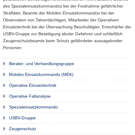
des Spezialeinsatzkommandos bei der Festnahme gefährlicher
a
Straftäter, Beamte der Mobilen Einsatzkommandos bei der
v
Observation von Tatverdächtigen, Mitarbeiter der Operativen
i
Einsatztechnik bei der Überwachung Beschuldigter, Entschärfer der
g
USBV-Gruppe zur Beseitigung akuter Gefahren und schließlich
a
Zeugenschutzbeamte beim Schutz gefährdeter aussagebreiter
t
Personen.
i
o
n
Berater- und Verhandlungsgruppe
Mobiles Einsatzkommando (MEK)
Operative Einsatztechnik
Operative Fallanalyse
Spezialeinsatzkommando
USBV-Gruppe
Zeugenschutz