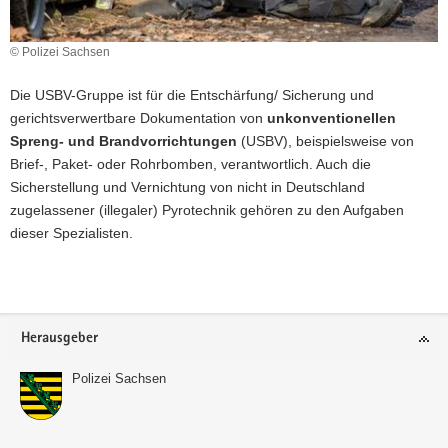
a
v
© Polizei Sachsen
i
g
Die USBV-Gruppe ist für die Entschärfung/ Sicherung und
a
gerichtsverwertbare Dokumentation von
unkonventionellen
t
Spreng- und Brandvorrichtungen
(USBV), beispielsweise von
i
Brief-, Paket- oder Rohrbomben, verantwortlich. Auch die
o
Sicherstellung und Vernichtung von nicht in Deutschland
n
zugelassener (illegaler) Pyrotechnik gehören zu den Aufgaben
dieser Spezialisten.
Weitere
Information
Footer-
Herausgeber
Bereich
Polizei Sachsen