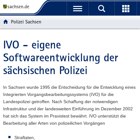
P
P
H
W
F
o
o
a
e
o
r
r
u
i
o
Polizei Sachsen
t
t
p
t
t
a
a
t
e
e
l
l
i
r
r
IVO - eigene
Hauptinhalt
ü
n
n
e
-
Softwareentwicklung der
b
a
h
I
B
e
v
a
n
e
sächsischen Polizei
r
i
l
f
r
g
g
t
o
e
r
a
r
i
In Sachsen wurde 1995 die Entscheidung für die Entwicklung eines
e
t
m
c
Integrierten Vorgangsbearbeitungssystems (IVO) für die
i
i
a
h
Landespolizei getroffen. Nach Schaffung der notwendigen
f
o
t
Infrastruktur und der landesweiten Einführung im Dezember 2002
e
n
i
hat sich das System im Praxistest bewährt. IVO unterstützt die
n
o
Bearbeitung aller Arten von polizeilichen Vorgängen
d
n
e
Straftaten,
N