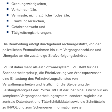
Ordnungswidrigkeiten,
a
Verkehrsunfälle,
v
Vermisste, nichtnatürliche Todesfälle,
i
Ermittlungsersuchen,
g
Gefahrenabwehr und
a
Tätigkeitsregistrierungen.
t
i
Die Bearbeitung erfolgt durchgehend rechnergestützt, von den
o
polizeilichen Erstmaßnahmen bis zum Vorgangsabschluss und
n
Übergabe an die zuständige Strafverfolgungsbehörde.
IVO ist dabei mehr als ein Softwaresystem. IVO steht für das
Sachbearbeiterprinzip, die Effektivierung von Arbeitsprozessen,
eine Entlastung des Polizeivollzugsdienstes von
Verwaltungsarbeiten und letztlich für die Steigerung der
Leistungsfährigkeit der Polizei. IVO ist darüber hinaus nicht nur ein
komplexes Vorgangsbearbeitungssystem, sondern zugleich die
zentrale Datenbank und Täterlichtbilddatei sowie die Schnittstelle
zu INPOL und zum Schengener Informationssystem.