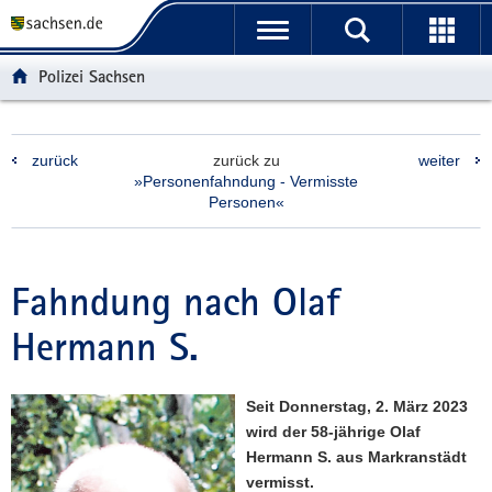
P
P
H
F
o
o
a
o
r
r
u
o
Polizei Sachsen
t
t
p
t
a
a
t
e
l
l
i
r
zurück
zurück zu
weiter
ü
n
n
-
»Personenfahndung - Vermisste
b
a
h
B
Personen«
e
v
a
e
r
i
l
r
g
g
t
e
Fahndung nach Olaf
r
a
i
e
t
c
Hermann S.
i
i
h
f
o
e
n
Seit Donnerstag, 2. März 2023
n
wird der 58-jährige Olaf
d
Hermann S. aus Markranstädt
e
vermisst.
N