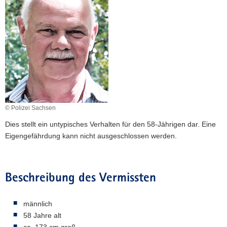
a
v
i
g
a
t
i
o
n
© Polizei Sachsen
Dies stellt ein untypisches Verhalten für den 58-Jährigen dar. Eine
Eigengefährdung kann nicht ausgeschlossen werden.
Beschreibung des Vermissten
männlich
58 Jahre alt