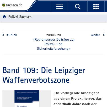
P
P
H
F
o
o
a
o
r
r
u
o
Polizei Sachsen
t
t
p
t
a
a
t
e
l
l
i
r
zurück
zurück zu
weiter
ü
n
n
-
»Rothenburger Beiträge zur
b
a
h
B
Polizei- und
e
v
a
e
Sicherheitsforschung«
r
i
l
r
g
g
t
e
r
a
i
Band 109: Die Leipziger
e
t
c
i
i
h
Waffenverbotszone
f
o
e
n
n
Die vorliegende Arbeit geht
d
aus einem Projekt hervor, das
e
anderthalb Jahre nach der
N