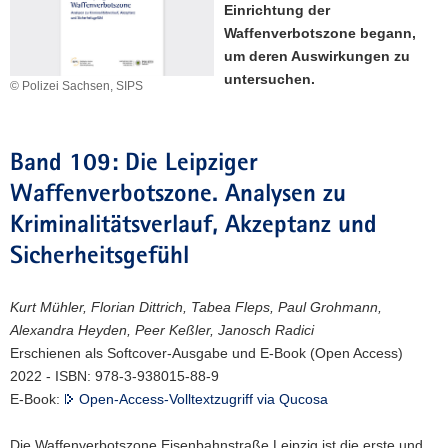
Einrichtung der
a
Waffenverbotszone begann,
v
um deren Auswirkungen zu
i
untersuchen.
© Polizei Sachsen, SIPS
g
a
t
Band 109: Die Leipziger
i
o
Waffenverbotszone. Analysen zu
n
Kriminalitätsverlauf, Akzeptanz und
Sicherheitsgefühl
Kurt Mühler, Florian Dittrich, Tabea Fleps, Paul Grohmann,
Alexandra Heyden, Peer Keßler, Janosch Radici
Erschienen als Softcover-Ausgabe und E-Book (Open Access)
2022 - ISBN: 978-3-938015-88-9
E-Book:
Open-Access-Volltextzugriff via Qucosa
Die Waffenverbotszone Eisenbahnstraße Leipzig ist die erste und