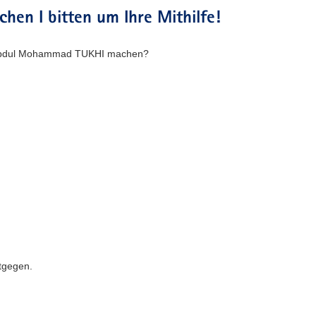
en I bitten um Ihre Mithilfe!
 Ab­dul Mo­hammad TUKHI machen?
ntgegen.