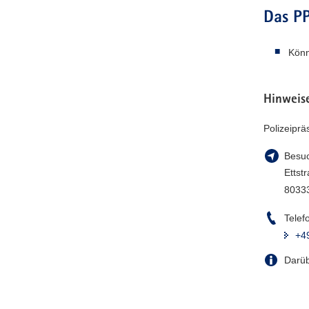
Das PP
Könn
Hinweise
Polizeipr
Besuc
Ettst
8033
Telef
+4
Darüb