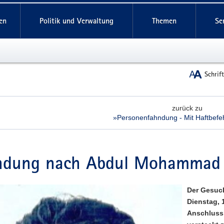
reifende
en
Politik und Verwaltung
Themen
Se
Schrif
zurück zu
»Personenfahndung - Mit Haftbefeh
dung nach Ab­dul Mo­hammad 
Der Gesuc
Dienstag, 
Anschluss