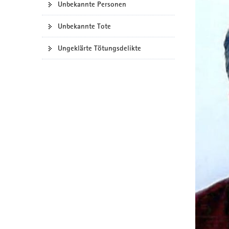
Unbekannte Personen
a
v
Unbekannte Tote
i
g
Ungeklärte Tötungsdelikte
a
t
i
o
n