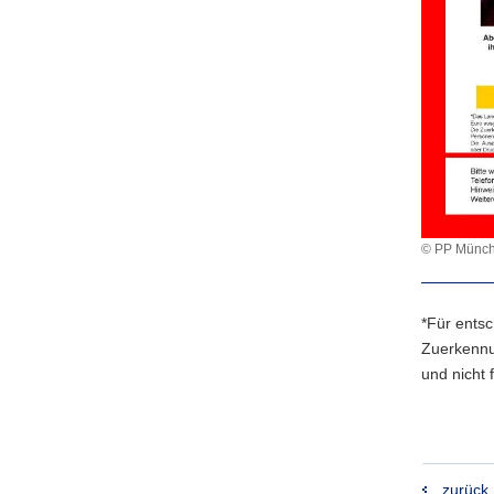
© PP Münc
*Für ents
Zuerkennu
und nicht 
zurück