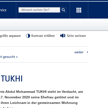
Suchbegriff
rvice
Suche starten
tgröße anpassen
Kontrast erhöhen
Seite vorlesen
weiter
l gesucht «
TUK­HI
hte Abdul Mohammad TUKHI steht im Verdacht, am
17. November 2020 seine Ehefrau getötet und im
 ihren Leichnam in der gemeinsamen Wohnung