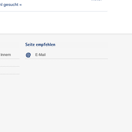
l gesucht «
Seite empfehlen
 Innern
E-Mail