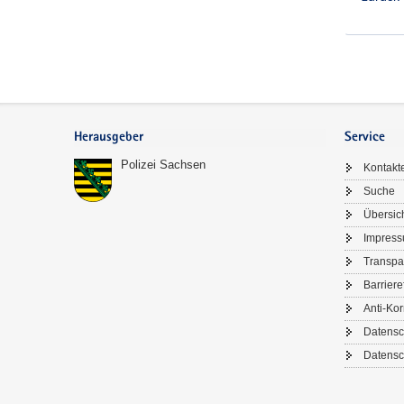
Footer-
Bereich
Herausgeber
Service
Polizei Sachsen
Kontakt
Suche
Übersic
Impres
Transpa
Barriere
Anti-Kor
Datensc
Datensc