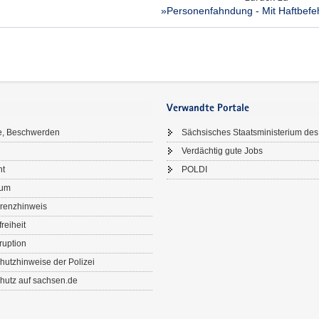
»Personenfahndung - Mit Haftbefeh
Verwandte Portale
e, Beschwerden
Sächsisches Staatsministerium des
Verdächtig gute Jobs
ht
POLDI
sum
renzhinweis
freiheit
ruption
hutzhinweise der Polizei
hutz auf sachsen.de