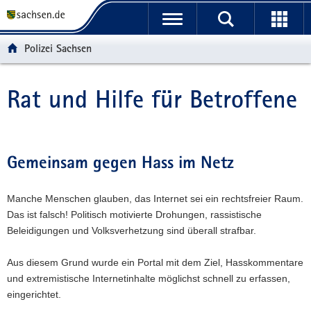
P
P
H
W
F
o
o
a
e
o
r
r
u
i
o
Polizei Sachsen
t
t
p
t
t
a
a
t
e
e
l
l
i
r
r
Rat und Hilfe für Betroffene
Hauptinhalt
ü
n
n
e
-
b
a
h
I
B
e
v
a
n
e
r
i
l
f
r
Gemeinsam gegen Hass im Netz
g
g
t
o
e
r
a
r
i
Manche Menschen glauben, das Internet sei ein rechtsfreier Raum.
e
t
m
c
Das ist falsch! Politisch motivierte Drohungen, rassistische
i
i
a
h
Beleidigungen und Volksverhetzung sind überall strafbar.
f
o
t
e
n
i
Aus diesem Grund wurde ein Portal mit dem Ziel, Hasskommentare
n
o
und extremistische Internetinhalte möglichst schnell zu erfassen,
d
n
eingerichtet.
e
N