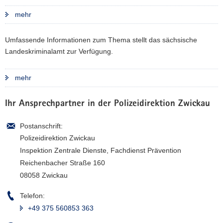
a
mehr
v
i
Umfassende Informationen zum Thema stellt das sächsische
g
Landeskriminalamt zur Verfügung.
a
t
mehr
i
o
n
Ihr Ansprechpartner in der Polizeidirektion Zwickau
Postanschrift:
Polizeidirektion Zwickau
Inspektion Zentrale Dienste, Fachdienst Prävention
Reichenbacher Straße 160
08058 Zwickau
Telefon:
+49 375 560853 363