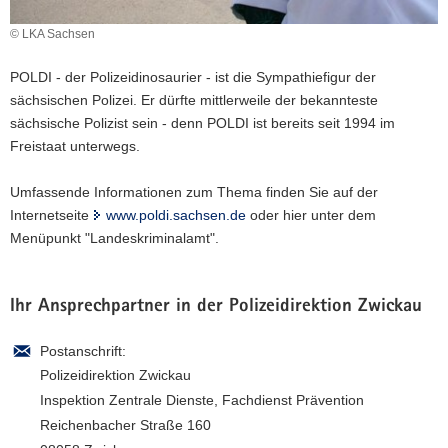
a
© LKA Sachsen
v
i
POLDI - der Polizeidinosaurier - ist die Sympathiefigur der
g
sächsischen Polizei. Er dürfte mittlerweile der bekannteste
a
sächsische Polizist sein - denn POLDI ist bereits seit 1994 im
t
Freistaat unterwegs.
i
o
Umfassende Informationen zum Thema finden Sie auf der
n
Internetseite
www.poldi.sachsen.de
oder hier unter dem
Menüpunkt "Landeskriminalamt".
Ihr Ansprechpartner in der Polizeidirektion Zwickau
Postanschrift:
Polizeidirektion Zwickau
Inspektion Zentrale Dienste, Fachdienst Prävention
Reichenbacher Straße 160