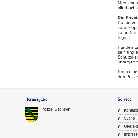
Menschen 
allerhöchs
Die Physi
Hunde ver
zurückleg
zu äußerst
Signal.
Für den Ei
sein und 
Schutzdien
untergeord
Nach einer
den Polize
Footer-
Bereich
Herausgeber
Service
Polizei Sachsen
Kontakt
Suche
Übersic
Impres