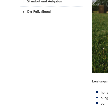
Standort und Aufgaben
a
v
Der Polizeihund
i
g
a
t
i
o
n
Leistungs
hohe
ausg
vorh