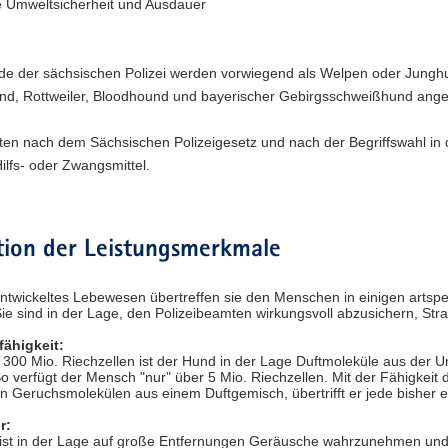
 Umweltsicherheit und Ausdauer
de der sächsischen Polizei werden vorwiegend als Welpen oder Junghu
nd, Rottweiler, Bloodhound und bayerischer Gebirgsschweißhund ange
en nach dem Sächsischen Polizeigesetz und nach der Begriffswahl in 
Hilfs- oder Zwangsmittel.
tion der Leistungsmerkmale
ntwickeltes Lebewesen übertreffen sie den Menschen in einigen artspezi
e sind in der Lage, den Polizeibeamten wirkungsvoll abzusichern, Straf
fähigkeit:
 300 Mio. Riechzellen ist der Hund in der Lage Duftmoleküle aus der
 verfügt der Mensch "nur" über 5 Mio. Riechzellen. Mit der Fähigkeit 
 Geruchsmolekülen aus einem Duftgemisch, übertrifft er jede bisher e
r:
ist in der Lage auf große Entfernungen Geräusche wahrzunehmen und 