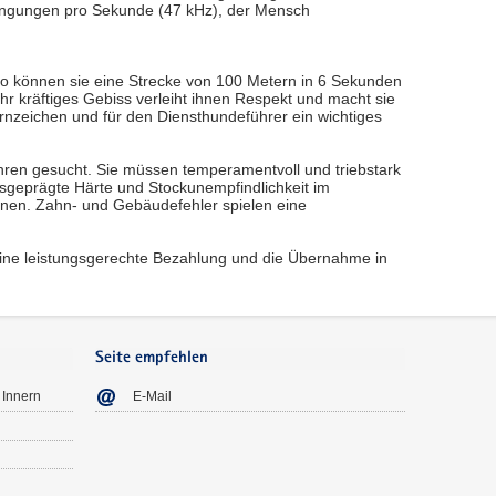
ingungen pro Sekunde (47 kHz), der Mensch
So können sie eine Strecke von 100 Metern in 6 Sekunden
 kräftiges Gebiss verleiht ihnen Respekt und macht sie
rnzeichen und für den Diensthundeführer ein wichtiges
ahren gesucht. Sie müssen temperamentvoll und triebstark
sgeprägte Härte und Stockunempfindlichkeit im
önnen. Zahn- und Gebäudefehler spielen eine
t eine leistungsgerechte Bezahlung und die Übernahme in
Seite empfehlen
 Innern
E-Mail