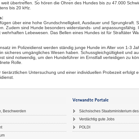
weit übertreffen. So hören die Ohren des Hundes bis zu 47.000 Schw
tens bis 20 kHz.
s:
fügen über eine hohe Grundschnelligkeit, Ausdauer und Sprungkraft. 
en. Zudem sind Hunde besonders widerstands- und anpassungsfähig. Ihr
 wehrhaften Lebewesen. Das Bellen eines Hundes ist für Straftäter Wa
nsatz im Polizeidienst werden ständig junge Hunde im Alter von 1-3 J
ein sicheres umgängliches Wesen haben. Schussgleichgültigkeit und au
st sind notwendig, um den Hundeführer im Ernstfall verteidigen zu k
nete Rolle.
 tierärztlichen Untersuchung und einer individuellen Probezeit erfolg
idienst.
Verwandte Portale
e, Beschwerden
Sächsisches Staatsministerium des
Verdächtig gute Jobs
ht
POLDI
sum