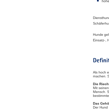
hohe
Diensthun
Schäferhu
Hunde gelt
Einsatz-, 
Defini
Als hoch e
machen. Si
Die Riech
Mit seinen
Mensch. So
bestimmten
Das Gehö
Der Hund 