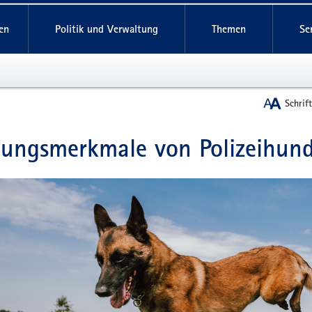
reifende
en
Politik und Verwaltung
Themen
Se
Schrif
tungsmerkmale von Polizeihun
t