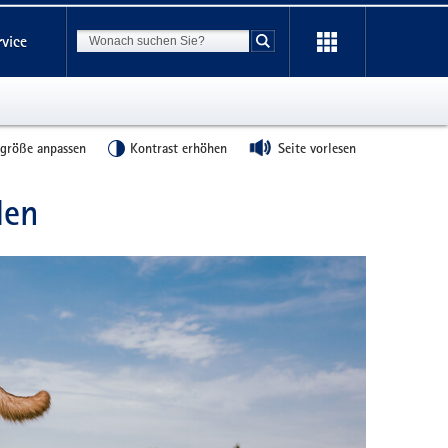
Suchbegriff
rvice
Suche starten
tgröße anpassen
Kontrast erhöhen
Seite vorlesen
den