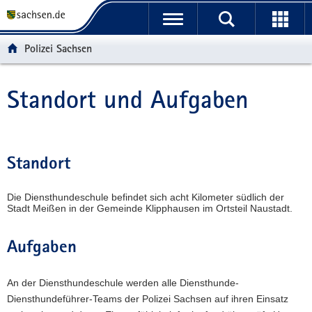
P
P
H
F
o
o
a
o
r
r
u
o
Polizei Sachsen
t
t
p
t
a
a
t
e
l
l
i
r
Standort und Aufgaben
Hauptinhalt
ü
n
n
-
b
a
h
B
e
v
a
e
r
i
l
r
Standort
g
g
t
e
r
a
i
Die Diensthundeschule befindet sich acht Kilometer südlich der
e
t
c
Stadt Meißen in der Gemeinde Klipphausen im Ortsteil Naustadt.
i
i
h
f
o
Aufgaben
e
n
n
d
An der Diensthundeschule werden alle Diensthunde-
e
Diensthundeführer-Teams der Polizei Sachsen auf ihren Einsatz
N