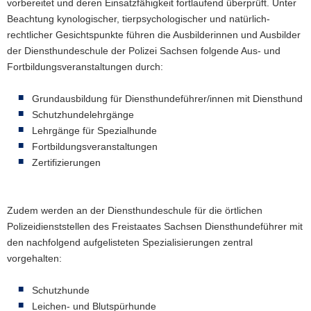
vorbereitet und deren Einsatzfähigkeit fortlaufend überprüft. Unter
a
Beachtung kynologischer, tierpsychologischer und natürlich-
v
rechtlicher Gesichtspunkte führen die Ausbilderinnen und Ausbilder
i
der Diensthundeschule der Polizei Sachsen folgende Aus- und
g
Fortbildungsveranstaltungen durch:
a
t
Grundausbildung für Diensthundeführer/innen mit Diensthund
i
Schutzhundelehrgänge
o
Lehrgänge für Spezialhunde
n
Fortbildungsveranstaltungen
Zertifizierungen
Zudem werden an der Diensthundeschule für die örtlichen
Polizeidienststellen des Freistaates Sachsen Diensthundeführer mit
den nachfolgend aufgelisteten Spezialisierungen zentral
vorgehalten:
Schutzhunde
Leichen- und Blutspürhunde