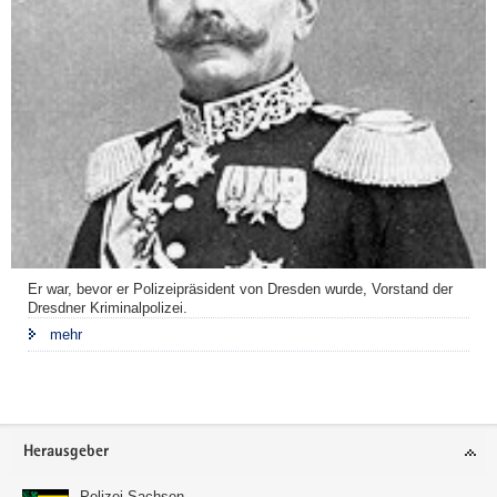
Er war, bevor er Polizeipräsident von Dresden wurde, Vorstand der
Dresdner Kriminalpolizei.
mehr
Footer-
Herausgeber
Bereich
Polizei Sachsen