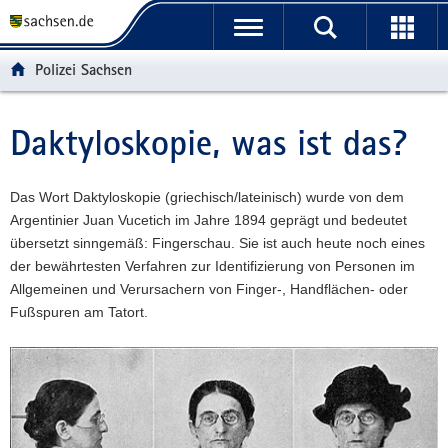
P
P
H
W
F
o
o
a
e
o
r
r
u
i
o
Polizei Sachsen
t
t
p
t
t
a
a
t
e
e
l
l
i
r
r
Daktyloskopie, was ist das?
Hauptinhalt
ü
n
n
e
-
b
a
h
I
B
e
v
a
n
e
Das Wort Daktyloskopie (griechisch/lateinisch) wurde von dem
r
i
l
f
r
Argentinier Juan Vucetich im Jahre 1894 geprägt und bedeutet
g
g
t
o
e
übersetzt sinngemäß: Fingerschau. Sie ist auch heute noch eines
r
a
r
i
der bewährtesten Verfahren zur Identifizierung von Personen im
e
t
m
c
Allgemeinen und Verursachern von Finger-, Handflächen- oder
i
i
a
h
Fußspuren am Tatort.
f
o
t
e
n
i
n
o
d
n
e
N