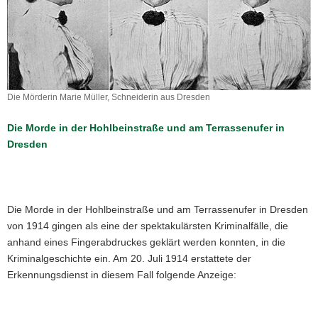
a
v
i
g
a
t
Die Mörderin Marie Müller, Schneiderin aus Dresden
Die
i
Mörderin
Die Morde in der Hohlbeinstraße und am Terrassenufer in
o
Marie
Dresden
n
Müller,
Schneiderin
aus
Dresden
Die Morde in der Hohlbeinstraße und am Terrassenufer in Dresden
von 1914 gingen als eine der spektakulärsten Kriminalfälle, die
anhand eines Fingerabdruckes geklärt werden konnten, in die
Kriminalgeschichte ein. Am 20. Juli 1914 erstattete der
Erkennungsdienst in diesem Fall folgende Anzeige: