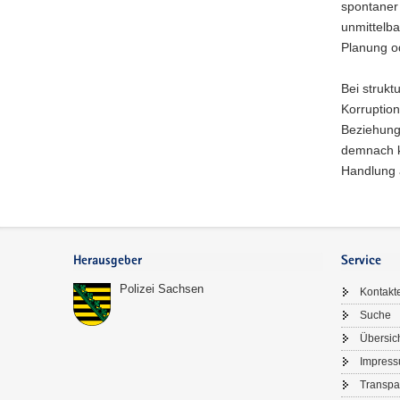
spontaner 
unmittelba
Planung o
Bei strukt
Korruption
Beziehung
demnach ko
Handlung 
Footer-
Bereich
Herausgeber
Service
Polizei Sachsen
Kontakt
Suche
Übersic
Impres
Transpa