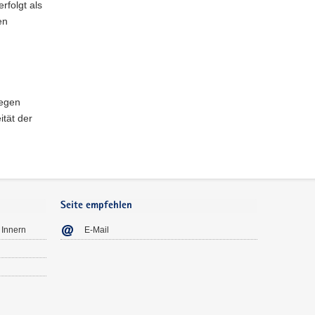
rfolgt als
en
iegen
tät der
Seite empfehlen
 Innern
E-Mail