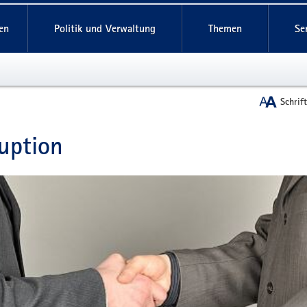
reifende
en
Politik und Verwaltung
Themen
Se
Schrif
uption
t