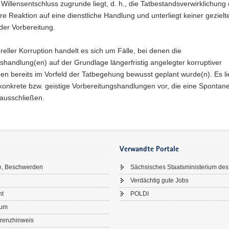
Willensentschluss zugrunde liegt, d. h., die Tatbestandsverwirklichung e
re Reaktion auf eine dienstliche Handlung und unterliegt keiner gezielt
der Vorbereitung.
ureller Korruption handelt es sich um Fälle, bei denen die
shandlung(en) auf der Grundlage längerfristig angelegter korruptiver
en bereits im Vorfeld der Tatbegehung bewusst geplant wurde(n). Es l
nkrete bzw. geistige Vorbereitungshandlungen vor, die eine Spontanei
ausschließen.
Verwandte Portale
e, Beschwerden
Sächsisches Staatsministerium des
Verdächtig gute Jobs
ht
POLDI
sum
renzhinweis