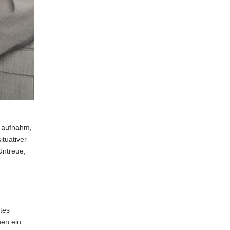
4 aufnahm,
ituativer
Untreue,
tes
nen ein