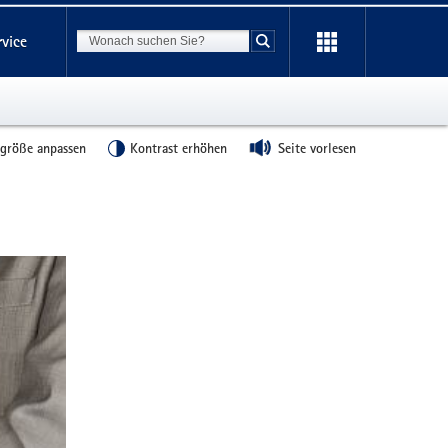
Suchbegriff
rvice
Suche starten
tgröße anpassen
Kontrast erhöhen
Seite vorlesen
Weitere
Information