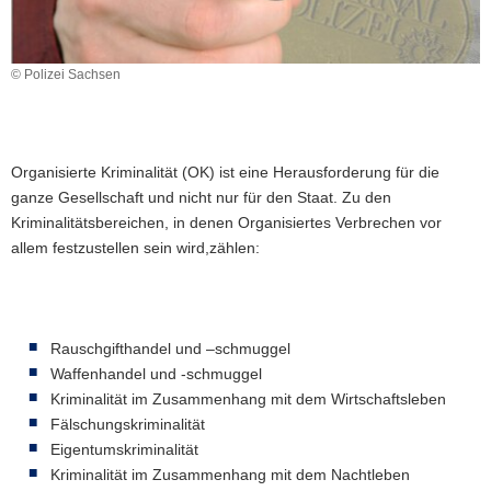
a
v
i
© Polizei Sachsen
g
a
t
Organisierte Kriminalität (OK) ist eine Herausforderung für die
i
ganze Gesellschaft und nicht nur für den Staat. Zu den
o
Kriminalitätsbereichen, in denen Organisiertes Verbrechen vor
n
allem festzustellen sein wird,zählen:
Rauschgifthandel und –schmuggel
Waffenhandel und -schmuggel
Kriminalität im Zusammenhang mit dem Wirtschaftsleben
Fälschungskriminalität
Eigentumskriminalität
Kriminalität im Zusammenhang mit dem Nachtleben