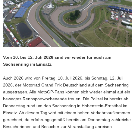
a
v
i
g
a
t
i
o
Vom 10. bis 12. Juli 2026 sind wir wieder für euch am
n
Sachsenring im Einsatz.
Auch 2026 wird von Freitag, 10. Juli 2026, bis Sonntag, 12. Juli
2026, der Motorrad Grand Prix Deutschland auf dem Sachsenring
ausgetragen. Alle MotoGP-Fans können sich wieder einmal auf ein
bewegtes Rennsportwochenende freuen. Die Polizei ist bereits ab
Donnerstag rund um den Sachsenring in Hohenstein-Ernstthal im
Einsatz. Ab diesem Tag wird mit einem hohen Verkehrsaufkommen
gerechnet, da erfahrungsgemäß bereits am Donnerstag zahlreiche
Besucherinnen und Besucher zur Veranstaltung anreisen.