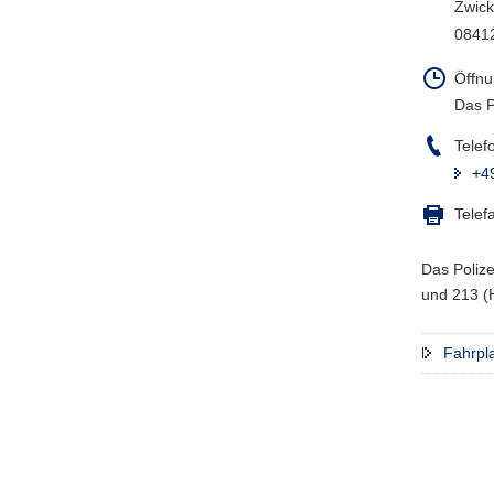
Zwick
0841
Öffnu
Das P
Telef
+4
Telef
Das Polize
und 213 (H
Fahrpla