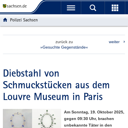
P
P
H
F
o
o
a
o
r
r
u
o
Polizei Sachsen
t
t
p
t
a
a
t
e
l
l
i
r
zurück zu
weiter
ü
n
n
-
»Gesuchte Gegenstände«
b
a
h
B
e
v
a
e
r
i
l
r
g
g
t
e
Diebstahl von
r
a
i
Schmuckstücken aus dem
e
t
c
i
i
h
Louvre Museum in Paris
f
o
e
n
n
Am Sonntag, 19. Oktober 2025,
d
gegen 09:30 Uhr, brachen
e
unbekannte Täter in den
N