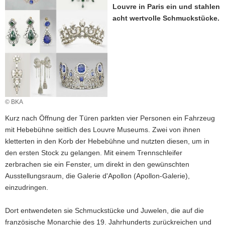
Louvre in Paris ein und stahlen
a
acht wertvolle Schmuckstücke.
v
i
g
a
t
i
o
© BKA
n
Kurz nach Öffnung der Türen parkten vier Personen ein Fahrzeug
mit Hebebühne seitlich des Louvre Museums. Zwei von ihnen
kletterten in den Korb der Hebebühne und nutzten diesen, um in
den ersten Stock zu gelangen. Mit einem Trennschleifer
zerbrachen sie ein Fenster, um direkt in den gewünschten
Ausstellungsraum, die Galerie d'Apollon (Apollon-Galerie),
einzudringen.
Dort entwendeten sie Schmuckstücke und Juwelen, die auf die
französische Monarchie des 19. Jahrhunderts zurückreichen und