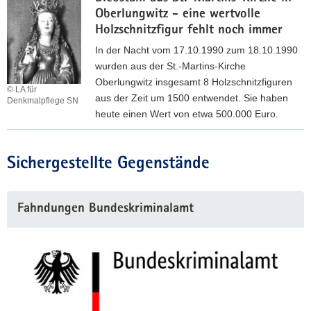
n
s
Oberlungwitz - eine wertvolle
n
i
t
Holzschnitzfigur fehlt noch immer
b
t
ü
r
In der Nacht vom 17.10.1990 zum 18.10.1990
z
c
u
wurden aus der St.-Martins-Kirche
/
k
c
Oberlungwitz insgesamt 8 Holzschnitzfiguren
O
© LA für
e
h
aus der Zeit um 1500 entwendet. Sie haben
Denkmalpflege SN
T
n
i
heute einen Wert von etwa 500.000 Euro.
A
a
n
d
D
u
H
e
i
s
i
Sichergestellte Gegenstände
l
e
d
s
s
b
e
t
b
Weitere
s
m
o
Fahndungen Bundeskriminalamt
e
Information
t
L
r
r
a
o
i
g
h
u
s
e
l
v
c
n
a
r
h
t
u
e
e
w