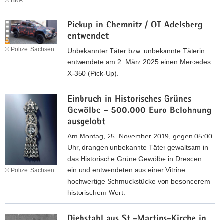
© BKA
a
D
v
Pickup in Chemnitz / OT Adelsberg
i
i
entwendet
e
g
b
© Polizei Sachsen
Unbekannter Täter bzw. unbekannte Täterin
a
s
entwendete am 2. März 2025 einen Mercedes
t
t
X-350 (Pick-Up).
i
a
P
o
h
Einbruch in Historisches Grünes
i
n
l
Gewölbe - 500.000 Euro Belohnung
c
v
ausgelobt
k
o
u
Am Montag, 25. November 2019, gegen 05:00
n
p
Uhr, drangen unbekannte Täter gewaltsam in
S
i
das Historische Grüne Gewölbe in Dresden
c
n
ein und entwendeten aus einer Vitrine
© Polizei Sachsen
h
C
hochwertige Schmuckstücke von besonderem
m
h
historischem Wert.
u
e
c
E
m
k
Diebstahl aus St.-Martins-Kirche in
i