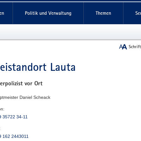
reifende
en
Politik und Verwaltung
Themen
Se
Schrif
zeistandort Lauta
t
erpolizist vor Ort
uptmeister Daniel Scheack
on:
9 35722 34-11
:
9 162 2443011