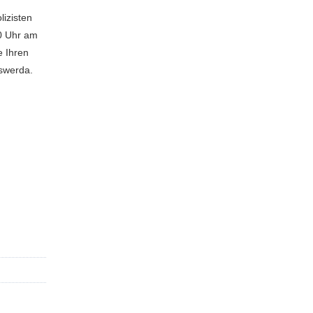
lizisten
00 Uhr am
e Ihren
rswerda.