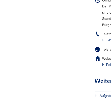
Öffnu
Der P
sind 
Stand
Bürge
Telef
+4
Telef
Webse
Pol
Weite
Aufgab