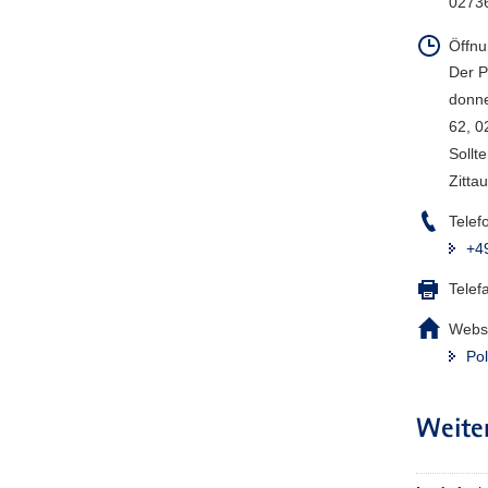
02736
Öffnu
Der Po
donne
62, 0
Sollt
Zitta
Telef
+4
Telef
Webse
Pol
Weite