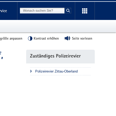
Suchbegriff
rvice
Suche starten
tgröße anpassen
Kontrast erhöhen
Seite vorlesen
,
Weitere
Zuständiges Polizeirevier
Information
Polizeirevier Zittau-Oberland