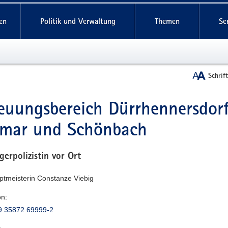
reifende
en
Politik und Verwaltung
Themen
Se
Schrif
euungsbereich Dürrhennersdorf
t
tmar und Schönbach
gerpolizistin vor Ort
ptmeisterin Constanze Viebig
on:
9 35872 69999-2