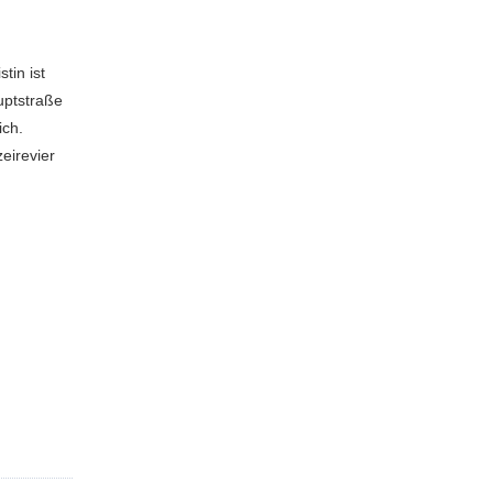
tin ist
uptstraße
ich.
zeirevier