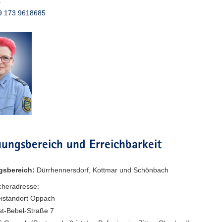
:
9 173 9618685
ungsbereich und Erreichbarkeit
gsbereich:
Dürrhennersdorf, Kottmar und Schönbach
heradresse:
eistandort Oppach
t-Bebel-Straße 7