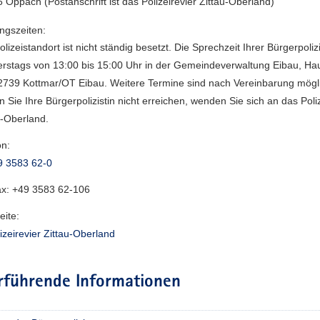
 Oppach (Postanschrift ist das Polizeirevier Zittau-Oberland)
ngszeiten:
lizeistandort ist nicht ständig besetzt. Die Sprechzeit Ihrer Bürgerpolizis
rstags von 13:00 bis 15:00 Uhr in der Gemeindeverwaltung Eibau, Ha
2739 Kottmar/OT Eibau. Weitere Termine sind nach Vereinbarung mögl
en Sie Ihre Bürgerpolizistin nicht erreichen, wenden Sie sich an das Poli
u-Oberland.
on:
9 3583 62-0
ax:
+49 3583 62-106
ite:
izeirevier Zittau-Oberland
rführende Informationen