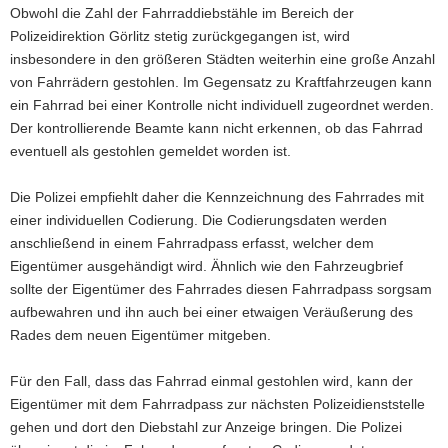
Obwohl die Zahl der Fahrraddiebstähle im Bereich der
a
Polizeidirektion Görlitz stetig zurückgegangen ist, wird
v
insbesondere in den größeren Städten weiterhin eine große Anzahl
i
von Fahrrädern gestohlen. Im Gegensatz zu Kraftfahrzeugen kann
g
ein Fahrrad bei einer Kontrolle nicht individuell zugeordnet werden.
a
Der kontrollierende Beamte kann nicht erkennen, ob das Fahrrad
t
eventuell als gestohlen gemeldet worden ist.
i
o
Die Polizei empfiehlt daher die Kennzeichnung des Fahrrades mit
n
einer individuellen Codierung. Die Codierungsdaten werden
anschließend in einem Fahrradpass erfasst, welcher dem
Eigentümer ausgehändigt wird. Ähnlich wie den Fahrzeugbrief
sollte der Eigentümer des Fahrrades diesen Fahrradpass sorgsam
aufbewahren und ihn auch bei einer etwaigen Veräußerung des
Rades dem neuen Eigentümer mitgeben.
Für den Fall, dass das Fahrrad einmal gestohlen wird, kann der
Eigentümer mit dem Fahrradpass zur nächsten Polizeidienststelle
gehen und dort den Diebstahl zur Anzeige bringen. Die Polizei