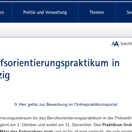
reifende
en
Politik und Verwaltung
Themen
Se
Schrif
fsorientierungspraktikum in
t
zig
Hier gehts zur Bewerbung im Onlinepraktikumsportal
rierungszeitraum für das Berufsorientierungspraktikum in der Polizeidir
eginnt am 1. Oktober und endet am 31. Dezember. Das
Praktikum find
März des Folgejahres statt
und ist für all jene gedacht, die sich mögl