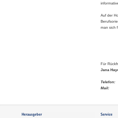
informativ
Auf der H
Berufsori
man sich f
Für Rückfr
Jana Hay
Telefon:
0
Mail:
Footer-
Bereich
Herausgeber
Service