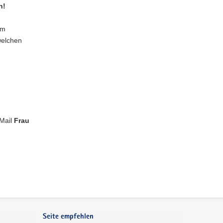
h!
um
welchen
-Mail
Frau
Seite empfehlen