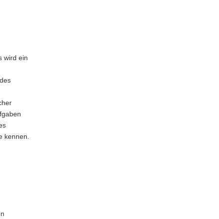
 wird ein
 des
cher
ufgaben
es
e kennen.
en