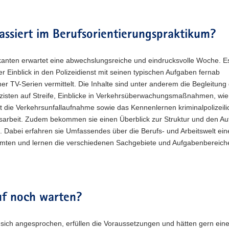
ssiert im Berufsorientierungspraktikum?
kanten erwartet eine abwechslungsreiche und eindrucksvolle Woche. Es
her Einblick in den Polizeidienst mit seinen typischen Aufgaben fernab
her TV-Serien vermittelt. Die Inhalte sind unter anderem die Begleitung
izisten auf Streife, Einblicke in Verkehrsüberwachungsmaßnahmen, wie
rt die Verkehrsunfallaufnahme sowie das Kennenlernen kriminalpolizeili
gsarbeit. Zudem bekommen sie einen Überblick zur Struktur und den A
i. Dabei erfahren sie Umfassendes über die Berufs- und Arbeitswelt ein
amten und lernen die verschiedenen Sachgebiete und Aufgabenbereich
f noch warten?
 sich angesprochen, erfüllen die Voraussetzungen und hätten gern ein