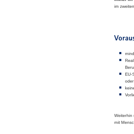
im zweiten
a
v
i
g
a
Vorau
t
i
mind
o
Real
n
Beru
EU-S
oder
kein
Vorl
Weiterhin
mit Mensc