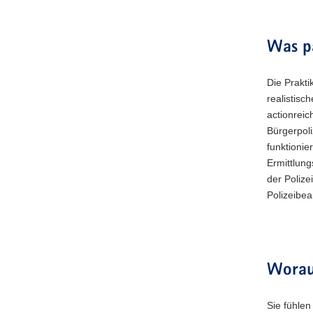
Was pa
Die Prakti
realistisc
actionreic
Bürgerpol
funktionie
Ermittlun
der Polize
Polizeibe
Worau
Sie fühlen