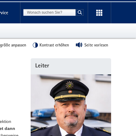
Suchbegriff
rvice
Suche starten
tgröße anpassen
Kontrast erhöhen
Seite vorlesen
Weitere
Leiter
Information
ektion
et dann
icherweise