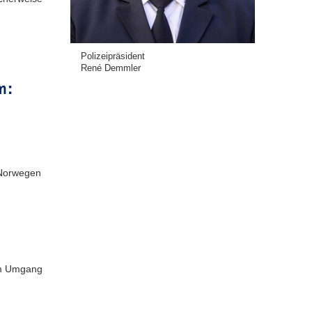
Polizeipräsident
René Demmler
m:
 Norwegen
 am Umgang