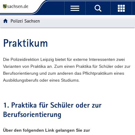
P
P
H
W
F
o
o
a
e
o
r
r
u
i
o
Polizei Sachsen
t
t
p
t
t
a
a
t
e
e
l
l
i
r
r
Praktikum
Hauptinhalt
ü
n
n
e
-
b
a
h
I
B
e
v
a
n
e
Die Polizeidirektion Leipzig bietet für externe Interessenten zwei
r
i
l
f
r
Varianten von Praktika an. Zum einen Praktika für Schüler oder zur
g
g
t
o
e
Berufsorientierung und zum anderen das Pflichtpraktikum eines
r
a
r
i
Ausbildungsberufs oder eines Studiums.
e
t
m
c
i
i
a
h
f
o
t
1. Praktika für Schüler oder zur
e
n
i
Berufsorientierung
n
o
d
n
e
Über den folgenden Link gelangen Sie zur
N