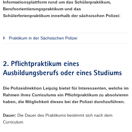
Informationsplattform rund um das Schülerpraktikum,
a
Berufsorientierungspraktikum und das
v
Schülerferienpraktikum innerhalb der sächsischen Polizei:
i
g
a
Praktikum in der Sächsischen Polizei
t
i
o
n
2. Pflichtpraktikum eines
Ausbildungsberufs oder eines Studiums
Die Polizeidirektion Leipzig bietet für Interessenten, welche im
Rahmen ihres Curriculums ein Pflichtpraktikum zu absolvieren
haben, die Möglichkeit dieses bei der Polizei durchzuführen.
Dauer:
Die Dauer des Praktikums bestimmt sich nach dem
Curriculum.