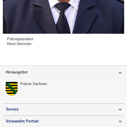
Polizeipräsident
René Demmler
Footer-
Herausgeber
Bereich
Polizei Sachsen
Service
Verwandte Portale