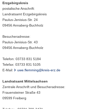
Erzgebirgskreis
a
postalische Anschrift:
v
Landratsamt Erzgebirgskreis
i
Paulus-Jenisius-Str. 24
g
09456 Annaberg-Buchholz
a
t
Besucheradresse:
i
Paulus-Jenisius-Str. 43
o
09456 Annaberg-Buchholz
n
Telefon: 03733 831 5184
Telefax: 03733 831 5105
E-Mail:
uwe.flemming@kreis-erz.de
Landratsamt Mittelsachsen
Zentrale Anschrift und Besucheradresse:
Frauensteiner Straße 43
09599 Freiberg