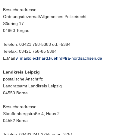
Besucheradresse:
Ordnungsdezernat/Allgemeines Polizeirecht
Südring 17
04860 Torgau
Telefon: 03421 758-5383 od. -5384
Telefax: 03421 758-85 5384
E.Mail
mailto:eckhard.kuehn@lra-nordsachsen.de
Landkreis Leipzig
postalische Anschrift:
Landratsamt Landkreis Leipzig
04550 Borna
Besucheradresse:
Stauffenbergstraße 4, Haus 2
04552 Borna
Telefon: 03433 241 3758 oder -3751