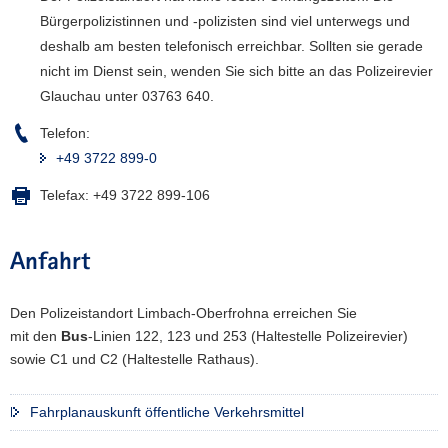
Bürgerpolizistinnen und -polizisten sind viel unterwegs und
a
v
deshalb am besten telefonisch erreichbar. Sollten sie gerade
i
nicht im Dienst sein, wenden Sie sich bitte an das Polizeirevier
g
Glauchau unter 03763 640.
a
Telefon:
t
+49 3722 899-0
i
o
Telefax:
+49 3722 899-106
n
Anfahrt
Den Polizeistandort Limbach-Oberfrohna erreichen Sie
mit den
Bus
-Linien 122, 123 und 253 (Haltestelle Polizeirevier)
sowie C1 und C2 (Haltestelle Rathaus).
Fahrplanauskunft öffentliche Verkehrsmittel