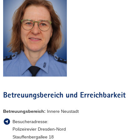
a
v
i
g
a
t
i
o
n
Betreuungsbereich und Erreichbarkeit
Betreuungsbereich:
Innere Neustadt
Besucheradresse:
Polizeirevier Dresden-Nord
Stauffenbergallee 18