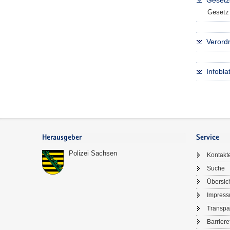
Gesetz
a
Gesetz 
v
i
Verord
g
a
t
Infobl
i
o
n
Footer-
Bereich
Herausgeber
Service
Polizei Sachsen
Kontakt
Suche
Übersic
Impres
Transpa
Barriere