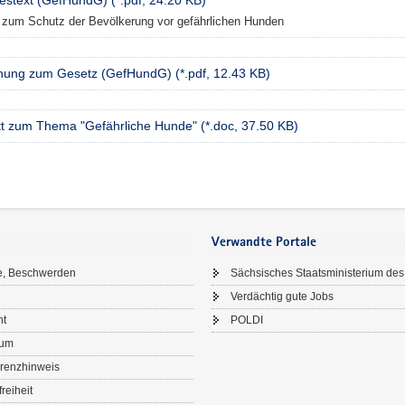
estext (GefHundG) (*.pdf, 24.20 KB)
zum Schutz der Bevölkerung vor gefährlichen Hunden
nung zum Gesetz (GefHundG) (*.pdf, 12.43 KB)
att zum Thema "Gefährliche Hunde" (*.doc, 37.50 KB)
Verwandte Portale
e, Beschwerden
Sächsisches Staatsministerium des
Verdächtig gute Jobs
ht
POLDI
sum
renzhinweis
freiheit