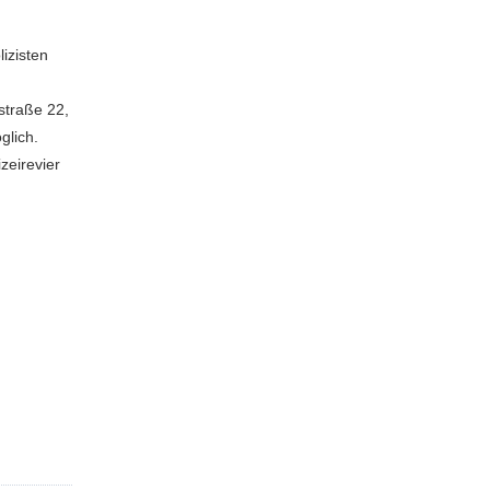
lizisten
straße 22,
glich.
zeirevier