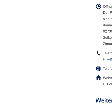
Öffnu
Der P
sind 
donne
02730
Sollt
Zitta
Telef
+4
Telef
Webse
Pol
Weite