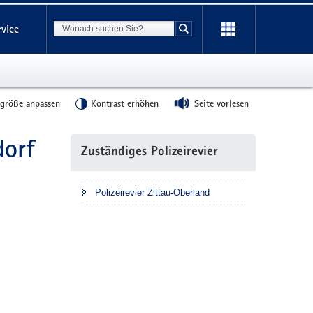
Suchbegriff
rvice
Suche starten
tgröße anpassen
Kontrast erhöhen
Seite vorlesen
dorf
Weitere
Zuständiges Polizeirevier
Information
Polizeirevier Zittau-Oberland