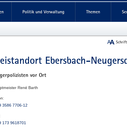
reifende
en
Politik und Verwaltung
Themen
Se
Schrif
zeistandort Ebersbach-Neugers
t
gerpolizisten vor Ort
uptmeister René Barth
on:
9 3586 7706-12
:
9 173 9618701