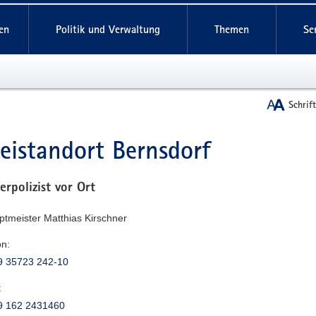
reifende
en
Politik und Verwaltung
Themen
Se
Schrif
zeistandort Bernsdorf
t
erpolizist vor Ort
ptmeister Matthias Kirschner
on:
9 35723 242-10
:
9 162 2431460