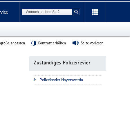
Suchbegriff
rvice
Suche starten
tgröße anpassen
Kontrast erhöhen
Seite vorlesen
Weitere
Zuständiges Polizeirevier
Information
Polizeirevier Hoyerswerda