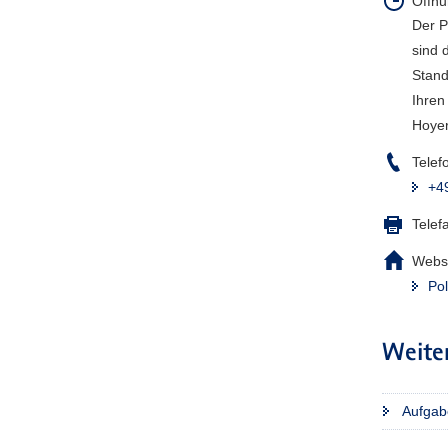
Öffnu
Der P
sind 
Stand
Ihren
Hoye
Telef
+4
Telef
Webse
Pol
Weite
Aufgab