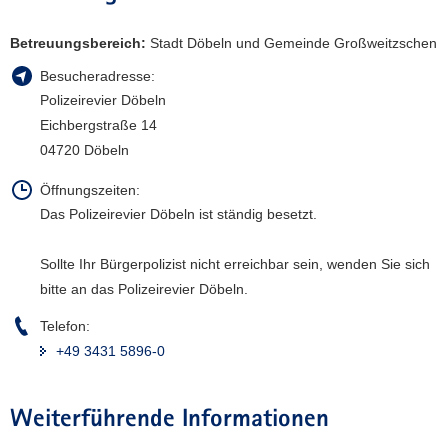
a
Betreuungsbereich:
Stadt Döbeln und Gemeinde Großweitzschen
v
i
Besucheradresse:
g
Polizeirevier Döbeln
a
Eichbergstraße 14
t
04720 Döbeln
i
o
Öffnungszeiten:
n
Das Polizeirevier Döbeln ist ständig besetzt.
Sollte Ihr Bürgerpolizist nicht erreichbar sein, wenden Sie sich
bitte an das Polizeirevier Döbeln.
Telefon:
+49 3431 5896-0
Weiterführende Informationen